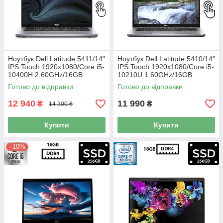
Ноутбук Dell Latitude 5411/14"
Ноутбук Dell Latitude 5410/14"
IPS Touch 1920x1080/Core i5-
IPS Touch 1920x1080/Core i5-
10400H 2.60GHz/16GB
10210U 1.60GHz/16GB
DDR4/SSD 256GB/UHD
DDR4/SSD 256GB/Intel UHD
Готово до відправки
Готово до відправки
Graphics/Камера Б/В
Graphics/Камера Б/В
12 940
11 990
₴
₴
14 300 ₴
Купити
Купити
–10%