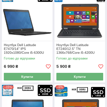
Ноутбук Dell Latitude
Ноутбук Dell Latitude
E7470/14" IPS
E7240/12.5" TN
1920x1080/Core i5-6300U
1366x768/Core i5-4200U
2.40GHz/8GB DDR4/SSD
1.60GHz/8GB DDR3/SSD
Готово до відправки
Готово до відправки
256GB/HD Graphics 520/
256GB mSATA/HD Graphics
Камера Б/В
4400/Камера Б/В
6 990
5 900
₴
₴
Купити
Купити
–15%
–5%