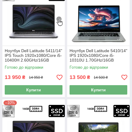
Ноутбук Dell Latitude 5411/14"
Ноутбук Dell Latitude 5410/14"
IPS Touch 1920x1080/Core i5-
IPS 1920x1080/Core i5-
10400H 2.60GHz/16GB
10310U 1.70GHz/16GB
DDR4/SSD 256GB/UHD
DDR4/SSD 512GB/Intel UHD
Готово до відправки
Готово до відправки
Graphics/Камера Б/В
Graphics/Камера Б/В
13 950
13 500
₴
₴
14 950 ₴
14 500 ₴
Купити
Купити
–10%