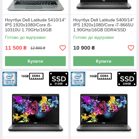
Ноутбук Dell Latitude 5410/14"
Ноутбук Dell Latitude 5400/14"
IPS 1920x1080/Core i5-
IPS 1920x1080/Core i7-8665U
10310U 1.70GHz/16GB
1.90GHz/16GB DDR4/SSD
DDR4/SSD 256GB/Intel UHD
256GB/UHD Graphics 620/
Готово до відправки
Готово до відправки
Graphics/Камера Б/В
Камера Б/В
11 500
10 900
₴
₴
12 800 ₴
Купити
Купити