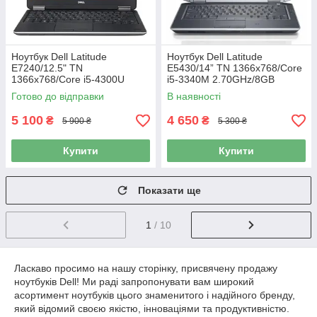
Ноутбук Dell Latitude
Ноутбук Dell Latitude
E7240/12.5" TN
E5430/14” TN 1366x768/Core
1366x768/Core i5-4300U
i5-3340M 2.70GHz/8GB
1.90GHz/8GB DDR3/SSD
DDR3/HDD 500GB/Intel HD
Готово до відправки
В наявності
256GB mSATA/HD Graphics
Graphics Б/В
4400/Камера Б/В
5 100
4 650
₴
₴
5 900 ₴
5 300 ₴
Купити
Купити
Показати ще
1
/ 10
Ласкаво просимо на нашу сторінку, присвячену продажу
ноутбуків Dell! Ми раді запропонувати вам широкий
асортимент ноутбуків цього знаменитого і надійного бренду,
який відомий своєю якістю, інноваціями та продуктивністю.