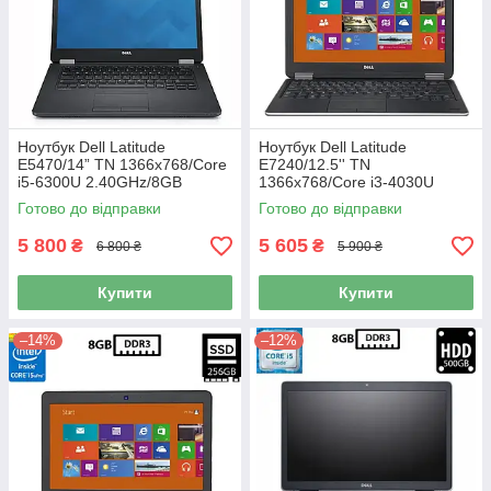
Ноутбук Dell Latitude
Ноутбук Dell Latitude
E5470/14” TN 1366x768/Core
E7240/12.5'' TN
i5-6300U 2.40GHz/8GB
1366x768/Core i3-4030U
DDR4/SSD 256GB/HD
1.90GHz/8GB DDR3/SSD
Готово до відправки
Готово до відправки
Graphics 520/Камера Б/В
128GB mSATA/HD Graphics
4400/Камера Б/В
5 800
5 605
₴
₴
6 800 ₴
5 900 ₴
Купити
Купити
–14%
–12%