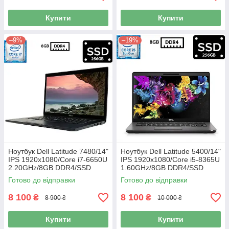
Купити
Купити
–9%
–19%
Ноутбук Dell Latitude 7480/14"
Ноутбук Dell Latitude 5400/14"
IPS 1920x1080/Core i7-6650U
IPS 1920x1080/Core i5-8365U
2.20GHz/8GB DDR4/SSD
1.60GHz/8GB DDR4/SSD
256GB/Intel Iris Graphics 540/
256GB/UHD Graphics 620/
Готово до відправки
Готово до відправки
Камера Б/В
Камера Б/В
8 100
8 100
₴
₴
8 900 ₴
10 000 ₴
Купити
Купити