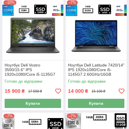
–10%
–7%
Ноутбук Dell Vostro
Ноутбук Dell Latitude 7420/14"
3500/15.6" IPS
IPS 1920x1080/Core i5-
1920x1080/Core i5-1135G7
1145G7 2.60GHz/16GB
2.40GHz/16GB DDR4/SSD
DDR4/SSD 256GB/Intel Iris Xe
Готово до відправки
Готово до відправки
256GB/Intel Iris Xe Graphics/
Graphics/Камера Б/В
Камера Б/В
15 900
14 000
₴
₴
17 590 ₴
15 100 ₴
Купити
Купити
–7%
–7%