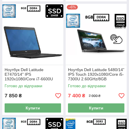
–6%
Ноутбук Dell Latitude
Ноутбук Dell Latitude 5480/14”
E7470/14" IPS
IPS Touch 1920x1080/Core i5-
1920x1080/Core i7-6600U
7300U 2.60GHz/8GB
2.60GHz/8GB DDR4/SSD
DDR4/SSD 256GB/Intel HD
Готово до відправки
Готово до відправки
256GB/HD Graphics 520/
Graphics Камера Б/В
Камера Б/В
7 850
7 400
₴
₴
7 900 ₴
Купити
Купити