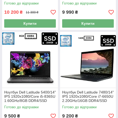
256GB/UHD Graphics 620/
DDR4/SSD 256GB/UHD
Готово до відправки
Готово до відправки
Камера Б/В
Graphics 620/Камера Б/В
10 200
9 990
₴
₴
11 300 ₴
Купити
Купити
Ноутбук Dell Latitude 5400/14"
Ноутбук Dell Latitude 7480/14"
IPS 1920x1080/Core i5-8365U
IPS 1920x1080/Core i7-6650U
1.60GHz/8GB DDR4/SSD
2.20GHz/16GB DDR4/SSD
256GB/UHD Graphics 620/
256GB/Intel Iris Graphics 540/
Готово до відправки
Готово до відправки
Камера Б/В
Камера Б/В
9 500
9 200
₴
₴