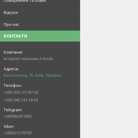
Повернення та обмін
Відгуки
Про нас
КОНТАКТИ
Інтернет-магазин n-book
Костьольна, 15, Київ, Україна
+380 (63) 127-87-03
+380 (98) 243-18-93
+380982431893
+380631278703