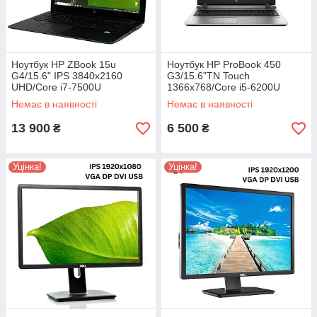
Ноутбук HP ZBook 15u
Ноутбук HP ProBook 450
G4/15.6" IPS 3840x2160
G3/15.6”TN Touch
UHD/Core i7-7500U
1366x768/Core i5-6200U
2.70GHz/16GB DDR4/SSD
2.30GHz/8GB DDR3/SSD
Немає в наявності
Немає в наявності
256GB+HDD 500GB/AMD
240GB/Intel HD Graphics
Radeon R7 M350 2GB Б/В
Камера Б/В
13 900
6 500
₴
₴
Уцінка!
Уцінка!