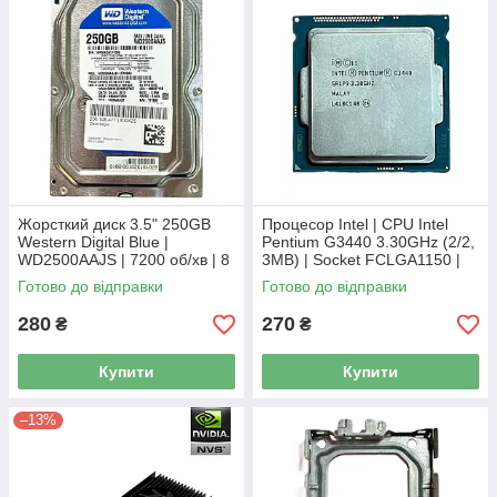
Жорсткий диск 3.5" 250GB
Процесор Intel | CPU Intel
Western Digital Blue |
Pentium G3440 3.30GHz (2/2,
WD2500AAJS | 7200 об/хв | 8
3MB) | Socket FCLGA1150 |
MB | SATA III Б/В
SR1P9
Готово до відправки
Готово до відправки
280
270
₴
₴
Купити
Купити
–13%