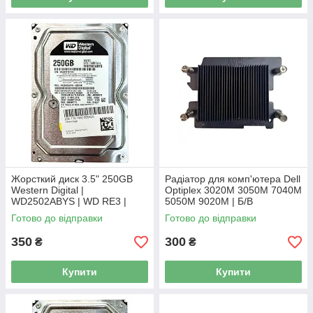
Жорсткий диск 3.5" 250GB
Радіатор для комп'ютера Dell
Western Digital |
Optiplex 3020M 3050M 7040M
WD2502ABYS | WD RE3 |
5050M 9020M | Б/В
7200 об/хв | 16 MB | SATA II
Готово до відправки
Готово до відправки
Б/В
350
300
₴
₴
Купити
Купити