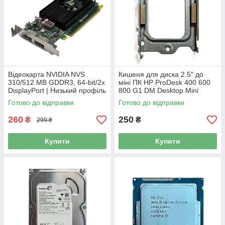
Відеокарта NVIDIA NVS
Кишеня для диска 2.5" до
310/512 MB GDDR3, 64-bit/2x
міні ПК HP ProDesk 400 600
DisplayPort | Низький профіль
800 G1 DM Desktop Mini
Б/В
USFF | Б/В
Готово до відправки
Готово до відправки
260
250
₴
₴
299 ₴
Купити
Купити