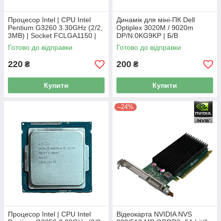
Процесор Intel | CPU Intel
Динамік для міні-ПК Dell
Pentium G3260 3.30GHz (2/2,
Optiplex 3020M / 9020m
3MB) | Socket FCLGA1150 |
DP/N:0KG9KP | Б/В
SR1K8 Б/В
Готово до відправки
Готово до відправки
220
200
₴
₴
Купити
Купити
–24%
Процесор Intel | CPU Intel
Відеокарта NVIDIA NVS