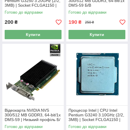
Pentium G3250 3.20GHz (2/2,
300/512 MB GDDR3, 64-bit/1x
3MB) | Socket FCLGA1150 |
DMS-59 Б/В
SR1K7
Готово до відправки
Готово до відправки
200
190
₴
₴
250 ₴
Купити
Купити
Відеокарта NVIDIA NVS
Процесор Intel | CPU Intel
300/512 MB GDDR3, 64-bit/1x
Pentium G3240 3.10GHz (2/2,
DMS-59 | Низький профіль Б/
3MB) | Socket FCLGA1150 |
В
SR1K6
Готово до відправки
Готово до відправки