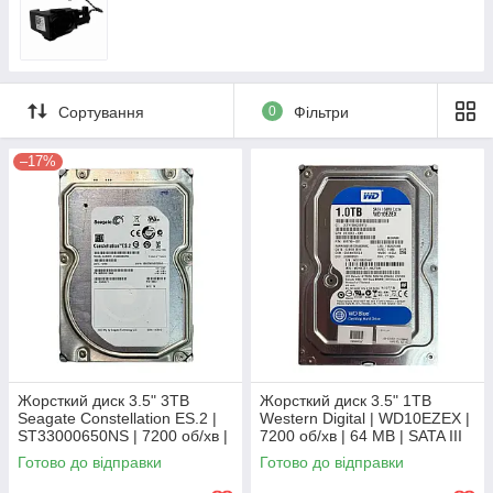
Сортування
0
Фільтри
–17%
Жорсткий диск 3.5" 3TB
Жорсткий диск 3.5" 1TB
Seagate Constellation ES.2 |
Western Digital | WD10EZEX |
ST33000650NS | 7200 об/хв |
7200 об/хв | 64 MB | SATA III
64 MB | SATA III Б/В
Б/В
Готово до відправки
Готово до відправки