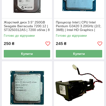
Жорсткий диск 3.5" 250GB
Процесор Intel | CPU Intel
Seagate Barracuda 7200.12 |
Pentium G3420 3.20GHz (2/2,
ST3250312AS | 7200 об/хв | 8
3MB) | Intel HD Graphics |
MB | SATA III Б/В
Socket FCLGA1150 | SR1NB
Готово до відправки
Готово до відправки
250
245
₴
₴
Купити
Купити