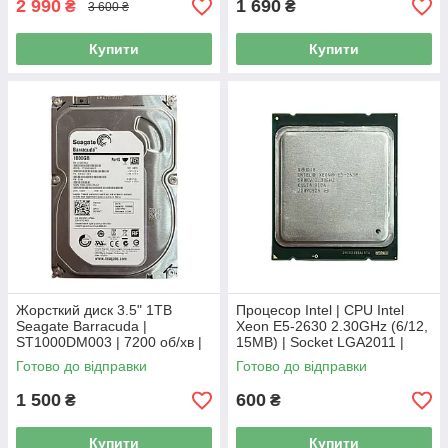
2 990
1 690
₴
₴
3 600 ₴
Купити
Купити
Жорсткий диск 3.5" 1TB
Процесор Intel | CPU Intel
Seagate Barracuda |
Xeon E5-2630 2.30GHz (6/12,
ST1000DM003 | 7200 об/хв |
15MB) | Socket LGA2011 |
64 MB | SATA III Б/В
SR0KV
Готово до відправки
Готово до відправки
1 500
600
₴
₴
Купити
Купити