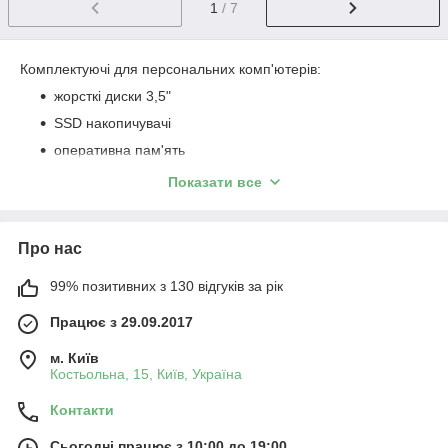
1
/ 7
Комплектуючі для персональних комп'ютерів:
жорсткі диски 3,5"
SSD накопичувачі
оперативна пам'ять
відеокарти
Показати все
материнські плати
процесори
Про нас
системи охолодження
звукові карти
99% позитивних з 130 відгуків за рік
кабелі та перехідники
Працює з 29.09.2017
корпусу
м. Київ
блоки живлення
Костьольна, 15, Київ, Україна
Всі комплектуючі перед надходженням у продаж проходять
Контакти
обов'язкове тестування. На всі вироби надається гарантія від
3-х місяців.
Сьогодні працює з 10:00 до 19:00