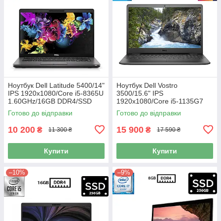
Ноутбук Dell Latitude 5400/14"
Ноутбук Dell Vostro
IPS 1920x1080/Core i5-8365U
3500/15.6" IPS
1.60GHz/16GB DDR4/SSD
1920x1080/Core i5-1135G7
256GB/UHD Graphics 620/
2.40GHz/16GB DDR4/SSD
Готово до відправки
Готово до відправки
Камера Б/В
256GB/Intel Iris Xe Graphics/
Камера Б/В
10 200
15 900
₴
₴
11 300 ₴
17 590 ₴
Купити
Купити
–10%
–9%