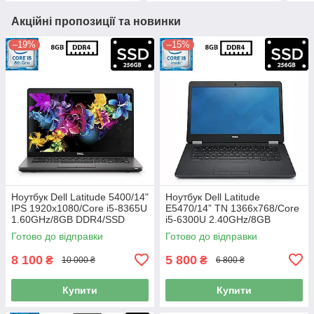
Акційні пропозиції та новинки
–19%
–15%
Ноутбук Dell Latitude 5400/14"
Ноутбук Dell Latitude
IPS 1920x1080/Core i5-8365U
E5470/14” TN 1366x768/Core
1.60GHz/8GB DDR4/SSD
i5-6300U 2.40GHz/8GB
256GB/UHD Graphics 620/
DDR4/SSD 256GB/HD
Готово до відправки
Готово до відправки
Камера Б/В
Graphics 520/Камера Б/В
8 100
5 800
₴
₴
10 000 ₴
6 800 ₴
Купити
Купити