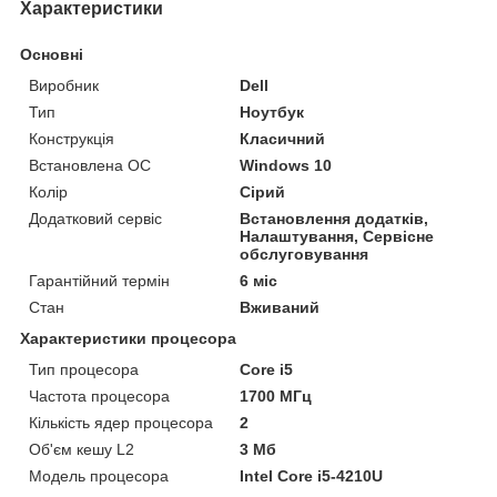
Характеристики
Основні
Виробник
Dell
Тип
Ноутбук
Конструкція
Класичний
Встановлена ОС
Windows 10
Колір
Сірий
Додатковий сервіс
Встановлення додатків,
Налаштування, Сервісне
обслуговування
Гарантійний термін
6 міс
Стан
Вживаний
Характеристики процесора
Тип процесора
Core i5
Частота процесора
1700 МГц
Кількість ядер процесора
2
Об'єм кешу L2
3 Мб
Модель процесора
Intel Core i5-4210U