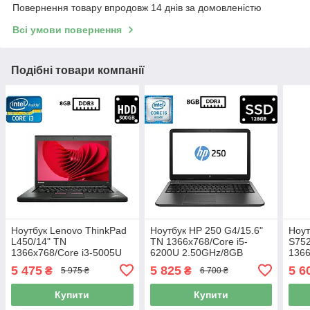
Повернення товару впродовж 14 днів за домовленістю
Всі умови повернення
Подібні товари компанії
Ноутбук Lenovo ThinkPad
Ноутбук HP 250 G4/15.6"
Ноут
L450/14" TN
TN 1366x768/Core i5-
S752
1366x768/Core i3-5005U
6200U 2.50GHz/8GB
1366
2.00GHz/8GB DDR3/HDD
DDR3/SSD 128GB/HD
2.6
5 475
5 825
5 6
₴
₴
5 975 ₴
6 700 ₴
500GB/HD Graphics 5500/
Graphics 520/Камера Б/В
240G
Камера Б/В
Б/В
Купити
Купити