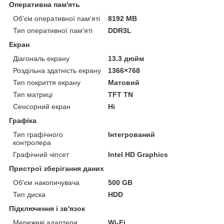
Оперативна пам'ять
Об'єм оперативної пам'яті
8192 MB
Тип оперативної пам'яті
DDR3L
Екран
Діагональ екрану
13.3 дюйм
Роздільна здатність екрану
1366×768
Тип покриття екрану
Матовий
Тип матриці
TFT TN
Сенсорний екран
Ні
Графіка
Тип графічного
Інтегрований
контролера
Графічний чіпсет
Intel HD Graphics
Пристрої зберігання даних
Об'єм накопичувача
500 GB
Тип диска
HDD
Підключення і зв'язок
Мережеві адаптери
Wi-Fi