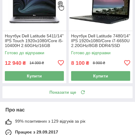
Ноутбук Dell Latitude 5411/14"
Ноутбук Dell Latitude 7480/14"
IPS Touch 1920x1080/Core i5-
IPS 1920x1080/Core i7-6650U
10400H 2.60GHz/16GB
2.20GHz/8GB DDR4/SSD
DDR4/SSD 256GB/UHD
256GB/Intel Iris Graphics 540/
Готово до відправки
Готово до відправки
Graphics/Камера Б/В
Камера Б/В
12 940
8 100
₴
₴
14 300 ₴
8 900 ₴
Купити
Купити
Показати ще
Про нас
99% позитивних з 129 відгуків за рік
Працює з 29.09.2017