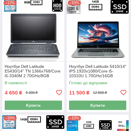
–12%
–10%
Ноутбук Dell Latitude
Ноутбук Dell Latitude 5410/14"
E5430/14” TN 1366x768/Core
IPS 1920x1080/Core i5-
i5-3340M 2.70GHz/8GB
10310U 1.70GHz/16GB
DDR3/HDD 500GB/Intel HD
DDR4/SSD 256GB/Intel UHD
В наявності
Готово до відправки
Graphics Б/В
Graphics/Камера Б/В
4 650
11 500
₴
₴
5 300 ₴
12 800 ₴
Купити
Купити
–10%
–10%