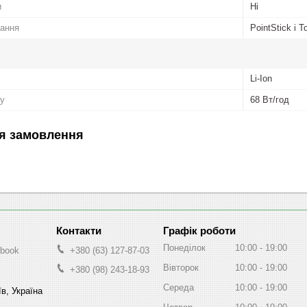
и
Ні
вання
PointStick і 
Li-Ion
ру
68 Вт/год
я замовлення
Графік роботи
Понеділок
10:00
19:00
-book
+380 (63) 127-87-03
Вівторок
10:00
19:00
+380 (98) 243-18-93
Середа
10:00
19:00
в, Україна