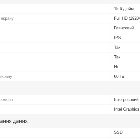
15.6 дюйм
 екрану
Full HD (1920
Глянсовий
IPS
Так
Так
Ні
екрану
60 Гц
тролера
Інтегрований
Intel Graphic
гання даних
SSD