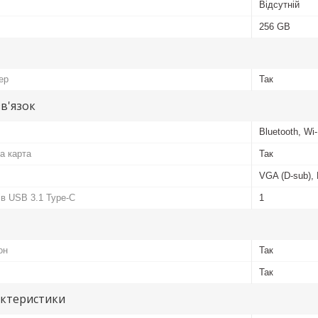
Відсутній
256 GB
ер
Так
зв'язок
Bluetooth, Wi-
а карта
Так
VGA (D-sub),
ів USB 3.1 Type-C
1
он
Так
Так
актеристики