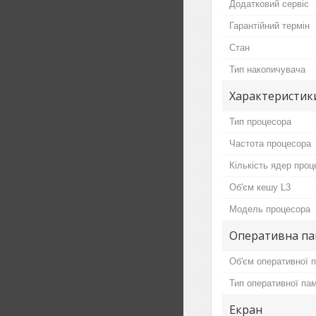
Додатковий сервіс
Гарантійний термін
Стан
Тип накопичувача
Характеристик
Тип процесора
Частота процесора
Кількість ядер проц
Об'єм кешу L3
Модель процесора
Оперативна па
Об'єм оперативної п
Тип оперативної пам
Екран