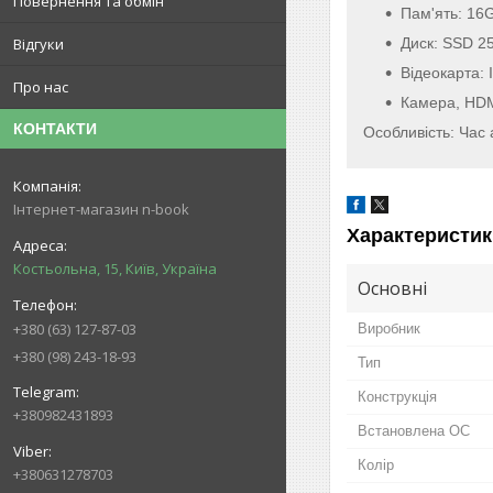
Повернення та обмін
Пам'ять:
16
Диск: SSD 2
Відгуки
Відеокарта: 
Про нас
Камера, HDMI
КОНТАКТИ
Особливість: Час 
Інтернет-магазин n-book
Характеристик
Костьольна, 15, Київ, Україна
Основні
+380 (63) 127-87-03
Виробник
+380 (98) 243-18-93
Тип
Конструкція
+380982431893
Встановлена ОС
Колір
+380631278703