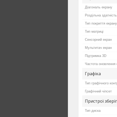
Діагональ екрану
Роздільна здатність
Тип покриття екрану
Тип матриці
Сенсорний екран
Мультитач екран
Підтримка 3D
Частота оновлення 
Графіка
Тип графічного кон
Графічний чіпсет
Пристрої збері
Тип диска