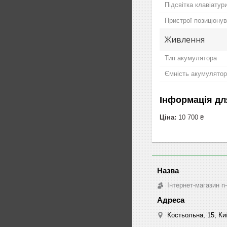
Підсвітка клавіатур
Пристрої позиціону
Живлення
Тип акумулятора
Ємність акумулято
Інформація дл
Ціна:
10 700 ₴
Інтернет-магазин n
Костьольна, 15, Киї