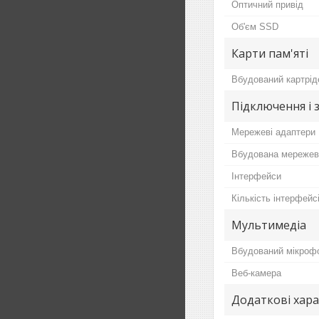
Оптичний привід
Об'єм SSD
Карти пам'яті
Вбудований картрід
Підключення і 
Мережеві адаптери
Вбудована мережев
Інтерфейси
Кількість інтерфейс
Мультимедіа
Вбудований мікроф
Веб-камера
Додаткові хар