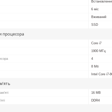
Встановлення
6 міс
Вживаний
SSD
и процесора
Core i7
1900 МГц
есора
4
8 Мб
Intel Core i7-
м'ять
ам'яті
16 MB
'яті
DDR4