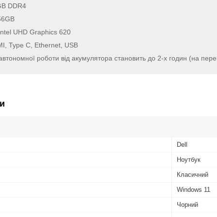
GB
DDR4
56GB
Intel UHD Graphics 620
, Type C, Ethernet, USB
автономної роботи від акумулятора становить до 2-х годин (на перег
и
Dell
Ноутбук
Класичний
Windows 11
Чорний