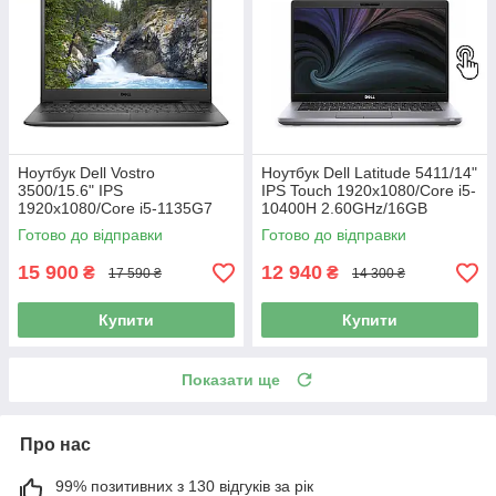
Ноутбук Dell Vostro
Ноутбук Dell Latitude 5411/14"
3500/15.6" IPS
IPS Touch 1920x1080/Core i5-
1920x1080/Core i5-1135G7
10400H 2.60GHz/16GB
2.40GHz/16GB DDR4/SSD
DDR4/SSD 256GB/UHD
Готово до відправки
Готово до відправки
256GB/Intel Iris Xe Graphics/
Graphics/Камера Б/В
Камера Б/В
15 900
12 940
₴
₴
17 590 ₴
14 300 ₴
Купити
Купити
Показати ще
Про нас
99% позитивних з 130 відгуків за рік