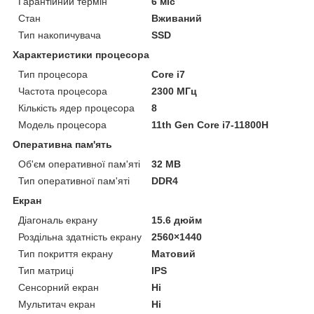
Гарантійний термін
6 міс
Стан
Вживаний
Тип накопичувача
SSD
Характеристики процесора
Тип процесора
Core i7
Частота процесора
2300 МГц
Кількість ядер процесора
8
Модель процесора
11th Gen Core i7-11800H
Оперативна пам'ять
Об'єм оперативної пам'яті
32 MB
Тип оперативної пам'яті
DDR4
Екран
Діагональ екрану
15.6 дюйм
Роздільна здатність екрану
2560×1440
Тип покриття екрану
Матовий
Тип матриці
IPS
Сенсорний екран
Ні
Мультитач екран
Ні