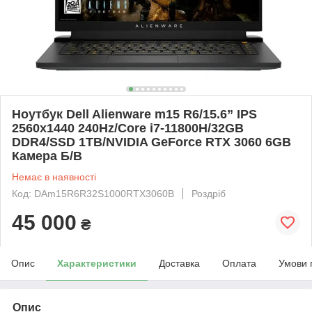
Ноутбук Dell Alienware m15 R6/15.6” IPS
2560x1440 240Hz/Core i7-11800H/32GB
DDR4/SSD 1TB/NVIDIA GeForce RTX 3060 6GB
Камера Б/В
Немає в наявності
Код: DAm15R6R32S1000RTX3060B
Роздріб
45 000
₴
Опис
Характеристики
Доставка
Оплата
Умови 
Опис