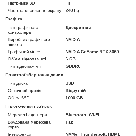
Підтримка 3D
Ні
Частота оновлення екрану
240 Гц
Графіка
Тип графічного
Дискретний
контролера
Виробник графічного
NVIDIA
чіпсета
Графічний чіпсет
NVIDIA GeForce RTX 3060
Об`єм відеопам'яті
6 GB
Тип відеопам'яті
GDDR6
Пристрої зберігання даних
Тип диска
SSD
Оптичний привід
Відсутній
Об'єм SSD
1000 GB
Підключення і зв'язок
Мережеві адаптери
Bluetooth, Wi-Fi
Вбудована мережева
Так
карта
Інтерфейси
NVMe, Thunderbolt, HDMI,