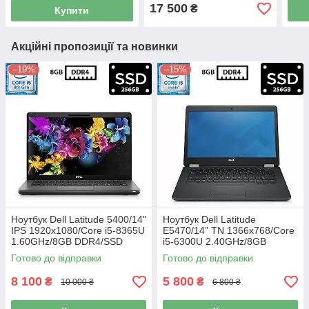
Graphics/Камера Б/В
750GB/NVIDIA GeForce
Qua
17 500
₴
Купити
GTX 1050 4GB/Камера Б/
Каме
В
Акційні пропозиції та новинки
–19%
–15%
Ноутбук Dell Latitude 5400/14"
Ноутбук Dell Latitude
IPS 1920x1080/Core i5-8365U
E5470/14” TN 1366x768/Core
1.60GHz/8GB DDR4/SSD
i5-6300U 2.40GHz/8GB
256GB/UHD Graphics 620/
DDR4/SSD 256GB/HD
Готово до відправки
Готово до відправки
Камера Б/В
Graphics 520/Камера Б/В
8 100
5 800
₴
₴
10 000 ₴
6 800 ₴