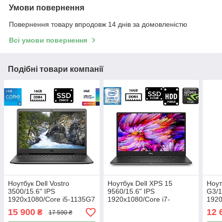
Умови повернення
Повернення товару впродовж 14 днів за домовленістю
Всі умови повернення
Подібні товари компанії
Ноутбук Dell Vostro
Ноутбук Dell XPS 15
Ноут
3500/15.6" IPS
9560/15.6" IPS
G3/1
1920x1080/Core i5-1135G7
1920x1080/Core i7-
1920
2.40GHz/16GB DDR4/SSD
7700HQ/16GB DDR4/SSD
682
15 900
12 
₴
17 590 ₴
256GB/Intel Iris Xe
512GB+HDD
DDR