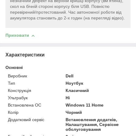
незначний дефект на верхній кришці корпусу (вм'ятина),
скол на бічній стороні корпусу біля USB. Повністю
перевірений/протестований. Час автономної роботи від
акумулятора становить до 2-х годин (на перегляді відео).
Приховати
Характеристики
Основні
Виробник
Dell
Тип
Ноутбук
Конструкція
Класичний
Ультрабук
Ні
Встановлена ОС
Windows 11 Home
Колір
Чорний
Додатковий сервіс
Встановлення додатків,
Налаштування, Сервісне
обслуговування