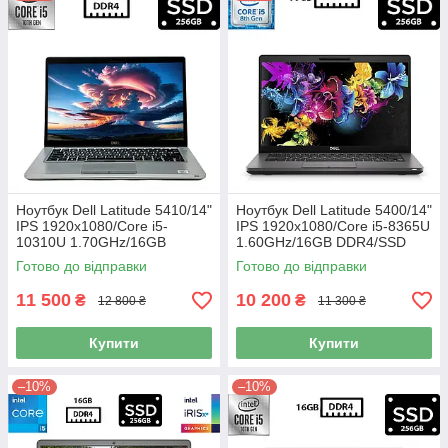
Ноутбук Dell Latitude 5410/14"
Ноутбук Dell Latitude 5400/14"
IPS 1920x1080/Core i5-
IPS 1920x1080/Core i5-8365U
10310U 1.70GHz/16GB
1.60GHz/16GB DDR4/SSD
DDR4/SSD 256GB/Intel UHD
256GB/UHD Graphics 620/
Готово до відправки
Готово до відправки
Graphics/Камера Б/В
Камера Б/В
11 500
10 200
₴
₴
12 800 ₴
11 300 ₴
Купити
Купити
–10%
–10%