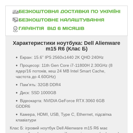
Характеристики ноутбука: Dell Alienware
m15 R6 (Клас Б)
Екран: 15.6” IPS 2560x1440 2K QHD 240Hz
Процесор:
11th Gen Core i7-11800H 2.30GHz (8
ядер/16 потоків, кеш
24 MB Intel Smart Cache,
частота до 4.60GHz)
Пам'ять: 32
GB
DDR4
Диск: SSD 1000
GB
Відеокарта:
NVIDIA GeForce RTX 3060 6GB
GDDR6
Камера, HDMI, USB, Type C, Ethernet, підсвітка
клавіатури
Клас Б: ігровий ноутбук Dell Alienware m15 R6 має