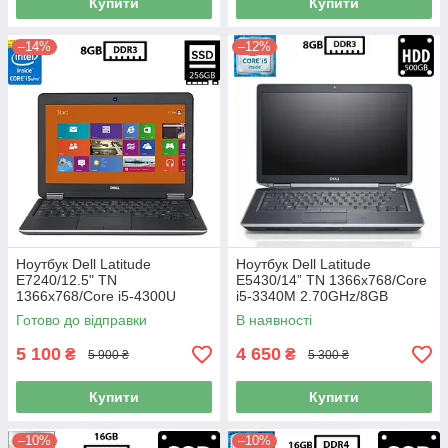
Купити
Купити
–14%
–12%
Ноутбук Dell Latitude
Ноутбук Dell Latitude
E7240/12.5" TN
E5430/14” TN 1366x768/Core
1366x768/Core i5-4300U
i5-3340M 2.70GHz/8GB
1.90GHz/8GB DDR3/SSD
DDR3/HDD 500GB/Intel HD
Готово до відправки
В наявності
256GB mSATA/HD Graphics
Graphics Б/В
4400/Камера Б/В
5 100
4 650
₴
₴
5 900 ₴
5 300 ₴
Купити
Купити
–10%
–10%