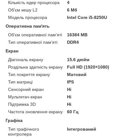
Кількість ядер процесора
4
Об'єм кешу L2
6 Мб
Модель процесора
Intel Core i5-8250U
Оперативна пам'ять
Об'єм оперативної пам'яті
16384 MB
Тип оперативної пам'яті
DDR4
Екран
Діагональ екрану
15.6 дюйм
Роздільна здатність екрану
Full HD (1920×1080)
Тип покриття екрану
Матовий
Тип матриці
IPS
Сенсорний екран
Ні
Мультитач екран
Ні
Підтримка 3D
Ні
Частота оновлення екрану
60 Гц
Графіка
Тип графічного
Інтегрований
контролера