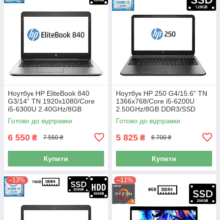
Ноутбук HP EliteBook 840
Ноутбук HP 250 G4/15.6" TN
G3/14” TN 1920x1080/Core
1366x768/Core i5-6200U
i5-6300U 2.40GHz/8GB
2.50GHz/8GB DDR3/SSD
DDR4/SSD 128GB+HDD
128GB/HD Graphics 520/
Готово до відправки
Готово до відправки
320GB/HD Graphics 520/
Камера Б/В
Камера Б/В
6 550
5 825
₴
₴
7 550 ₴
6 700 ₴
Купити
Купити
–13%
–11%