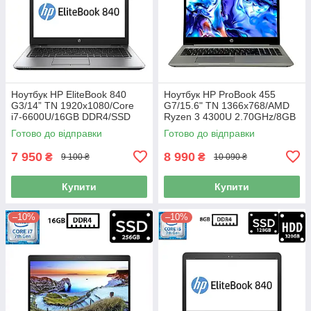
Ноутбук HP EliteBook 840
Ноутбук HP ProBook 455
G3/14” TN 1920x1080/Core
G7/15.6" TN 1366x768/AMD
i7-6600U/16GB DDR4/SSD
Ryzen 3 4300U 2.70GHz/8GB
256GB+HDD 500GB/HD
DDR4/SSD 256GB/AMD
Готово до відправки
Готово до відправки
Graphics 520/Камера Б/В
Radeon Graphics/Камера Б/В
7 950
8 990
₴
₴
9 100 ₴
10 090 ₴
Купити
Купити
–10%
–10%