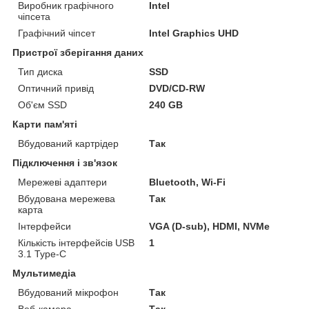
Виробник графічного
Intel
чіпсета
Графічний чіпсет
Intel Graphics UHD
Пристрої зберігання даних
Тип диска
SSD
Оптичний привід
DVD/CD-RW
Об'єм SSD
240 GB
Карти пам'яті
Вбудований картрідер
Так
Підключення і зв'язок
Мережеві адаптери
Bluetooth, Wi-Fi
Вбудована мережева
Так
карта
Інтерфейси
VGA (D-sub), HDMI, NVMe
Кількість інтерфейсів USB
1
3.1 Type-C
Мультимедіа
Вбудований мікрофон
Так
Веб-камера
Так