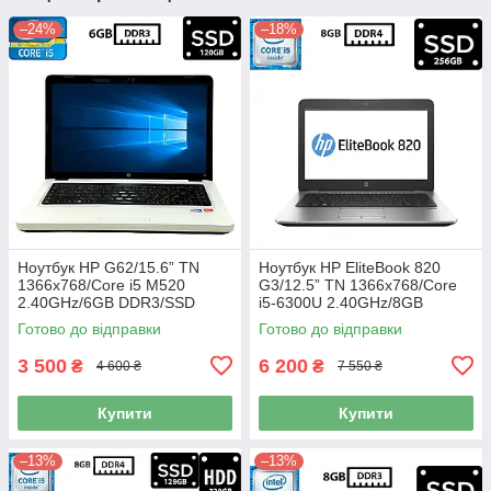
–24%
–18%
Ноутбук HP G62/15.6” TN
Ноутбук HP EliteBook 820
1366x768/Core i5 M520
G3/12.5” TN 1366x768/Core
2.40GHz/6GB DDR3/SSD
i5-6300U 2.40GHz/8GB
120GB/Intel HD Graphics/
DDR4/SSD 256GB/HD
Готово до відправки
Готово до відправки
Камера Б/В
Graphics 520/Камера Б/В
3 500
6 200
₴
₴
4 600 ₴
7 550 ₴
Купити
Купити
–13%
–13%