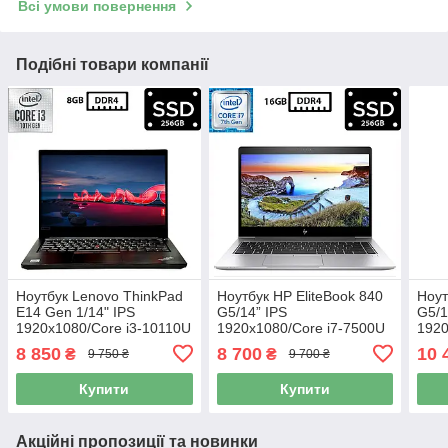
Всі умови повернення
Подібні товари компанії
Ноутбук Lenovo ThinkPad
Ноутбук HP EliteBook 840
Ноут
E14 Gen 1/14" IPS
G5/14” IPS
G5/1
1920x1080/Core i3-10110U
1920x1080/Core i7-7500U
1920
2.10GHz/8GB DDR4/SSD
2.70GHz/16GB DDR4/SSD
2.7
8 850
8 700
10 
₴
₴
9 750 ₴
9 700 ₴
256GB/UHD Graphics/
256GB/UHD Graphics 620/
256G
Камера Б/В
Камера Б/В
Каме
Купити
Купити
Акційні пропозиції та новинки