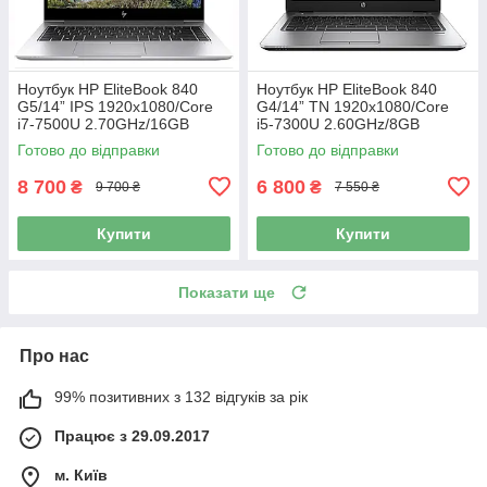
Ноутбук HP EliteBook 840
Ноутбук HP EliteBook 840
G5/14” IPS 1920x1080/Core
G4/14” TN 1920x1080/Core
i7-7500U 2.70GHz/16GB
i5-7300U 2.60GHz/8GB
DDR4/SSD 256GB/UHD
DDR4/SSD 128GB+HDD
Готово до відправки
Готово до відправки
Graphics 620/Камера Б/В
320GB/HD Graphics 620/
Камера Б/В
8 700
6 800
₴
₴
9 700 ₴
7 550 ₴
Купити
Купити
Показати ще
Про нас
99% позитивних з 132 відгуків за рік
Працює з 29.09.2017
м. Київ