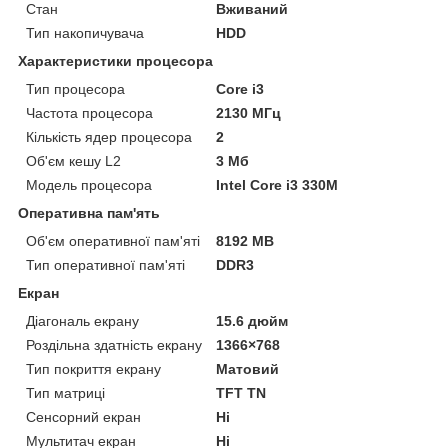
Стан
Вживаний
Тип накопичувача
HDD
Характеристики процесора
Тип процесора
Core i3
Частота процесора
2130 МГц
Кількість ядер процесора
2
Об'єм кешу L2
3 Мб
Модель процесора
Intel Core i3 330M
Оперативна пам'ять
Об'єм оперативної пам'яті
8192 MB
Тип оперативної пам'яті
DDR3
Екран
Діагональ екрану
15.6 дюйм
Роздільна здатність екрану
1366×768
Тип покриття екрану
Матовий
Тип матриці
TFT TN
Сенсорний екран
Ні
Мультитач екран
Ні