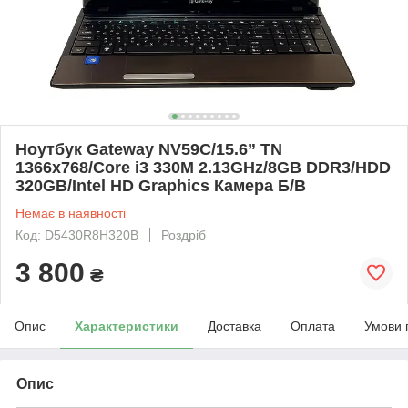
Ноутбук Gateway NV59C/15.6” TN
1366x768/Core i3 330M 2.13GHz/8GB DDR3/HDD
320GB/Intel HD Graphics Камера Б/В
Немає в наявності
Код: D5430R8H320B
Роздріб
3 800
₴
Опис
Характеристики
Доставка
Оплата
Умови 
Опис