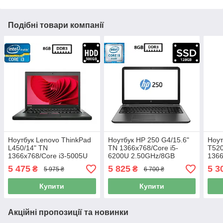
Подібні товари компанії
Ноутбук Lenovo ThinkPad
Ноутбук HP 250 G4/15.6"
Ноут
L450/14" TN
TN 1366x768/Core i5-
T520
1366x768/Core i3-5005U
6200U 2.50GHz/8GB
1366
2.00GHz/8GB DDR3/HDD
DDR3/SSD 128GB/HD
2.3
5 475
5 825
5 3
₴
₴
5 975 ₴
6 700 ₴
500GB/HD Graphics 5500/
Graphics 520/Камера Б/В
500G
Камера Б/В
Каме
Купити
Купити
Акційні пропозиції та новинки