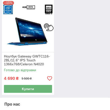
–15%
Ноутбук Gateway GWTC116-
2BL/11.6" IPS Touch
1366x768/Celeron N4020
1.10GHz/4GB DDR4/SSD
Готово до відправки
64GB/UHD Graphics 600/
Камера Б/В
4 690
₴
5 500 ₴
Купити
Про нас