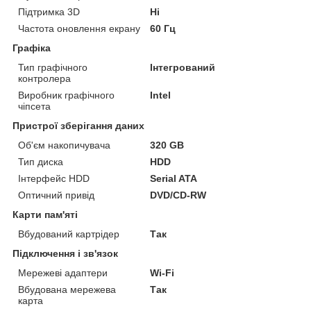
Підтримка 3D
Ні
Частота оновлення екрану
60 Гц
Графіка
Тип графічного
Інтегрований
контролера
Виробник графічного
Intel
чіпсета
Пристрої зберігання даних
Об'єм накопичувача
320 GB
Тип диска
HDD
Інтерфейс HDD
Serial ATA
Оптичний привід
DVD/CD-RW
Карти пам'яті
Вбудований картрідер
Так
Підключення і зв'язок
Мережеві адаптери
Wi-Fi
Вбудована мережева
Так
карта