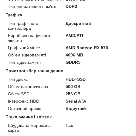
Тип оперативної пам'яті
DDR3
Графіка
Тип графічного
Дискретний
контролера
Виробник графічного
AMD/ATI
чіпсета
Графічний чіпсет
AMD Radeon RX 570
Об`єм відеопам'яті
4096 MB
Тип відеопам'яті
GDDR5
Пристрої зберігання даних
Тип диска
HDD+SSD
Об'єм накопичувача
500 GB
Об'єм SSD
256 GB
Інтерфейс HDD
Serial ATA
Оптичний привід
Відсутній
Підключення і зв'язок
Вбудована мережева
Так
карта