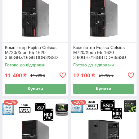
Комп'ютер Fujitsu Celsius
Комп'ютер Fujitsu Celsius
M720/Xeon E5-1620
M720/Xeon E5-1620
3.60GHz/16GB DDR3/SSD
3.60GHz/16GB DDR3/SSD
256GB+HDD 1TB/NVIDIA
256GB+HDD 1TB/NVIDIA
Готово до відправки
Готово до відправки
Quadro 600 1GB/500W Б/В
Quadro 4000 2GB/500W Б/В
11 400
12 100
₴
₴
14 700 ₴
14 700 ₴
Купити
Купити
–11%
–10%