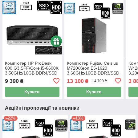
Комп'ютер HP ProDesk
Комп'ютер Fujitsu Celsius
Комп
600 G3 SFF/Core i5-6600K
M720/Xeon E5-1620
W420
3.50GHz/16GB DDR4/SSD
3.60GHz/16GB DDR3/SSD
3.2
256GB+HDD 500GB/UHD
256GB+HDD 1TB/NVIDIA
500G
9 390
13 100
3 8
₴
₴
14 700 ₴
Graphics 530 Б/В +
Quadro K2000 2GB/500W
2500
Подарунок
Б/В
Купити
Купити
Акційні пропозиції та новинки
–22%
–18%