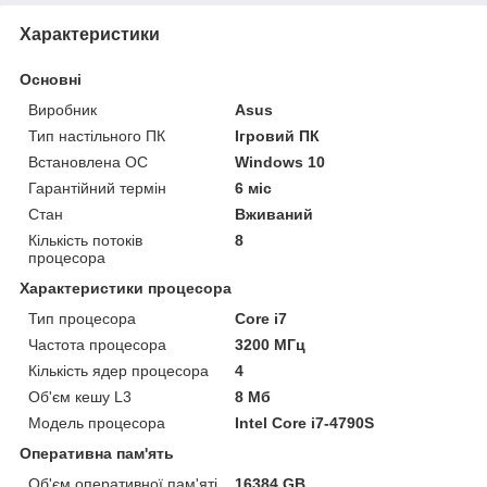
Характеристики
Основні
Виробник
Asus
Тип настільного ПК
Ігровий ПК
Встановлена ОС
Windows 10
Гарантійний термін
6 міс
Стан
Вживаний
Кількість потоків
8
процесора
Характеристики процесора
Тип процесора
Core i7
Частота процесора
3200 МГц
Кількість ядер процесора
4
Об'єм кешу L3
8 Мб
Модель процесора
Intel Core i7-4790S
Оперативна пам'ять
Об'єм оперативної пам'яті
16384 GB