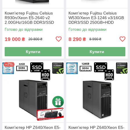
Комп'ютер Fujitsu Celsius
Комп'ютер Fujitsu Celsius
R930n/Xeon E5-2640 v2
W530/Xeon E3-1246 v3/16GB
2.00GHz/16GB DDR3/SSD
DDR3/SSD 250GB+HDD
1TB+HDD 1TB/NVIDIA Quadro
1TB/NVIDIA Quadro 600
Готово до відправки
Готово до відправки
K4000 3GB/ATX/800W Б/В
1GB/300W/ATX Б/В
19 000
8 290
₴
₴
20 800 ₴
8 990 ₴
Купити
Купити
–7%
Комп'ютер HP Z640/Xeon E5-
Комп'ютер HP Z640/Xeon E5-