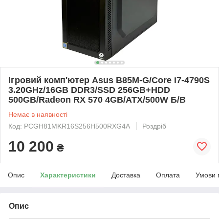
Ігровий комп'ютер Asus B85M-G/Core i7-4790S
3.20GHz/16GB DDR3/SSD 256GB+HDD
500GB/Radeon RX 570 4GB/ATX/500W Б/В
Немає в наявності
Код: PCGH81MKR16S256H500RXG4A
Роздріб
10 200
₴
Опис
Характеристики
Доставка
Оплата
Умови 
Опис