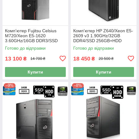
Комп'ютер Fujitsu Celsius
Комп'ютер HP Z640/Xeon E5-
M720/Xeon E5-1620
2609 v3 1.90GHz/32GB
3.60GHz/16GB DDR3/SSD
DDR4/SSD 256GB+HDD
256GB+HDD 1TB/NVIDIA
1TB/NVIDIA Quadro K2200
Готово до відправки
Готово до відправки
Quadro K2000 2GB/500W Б/В
4GB/925W Б/В
13 100
18 450
₴
₴
14 700 ₴
20 500 ₴
Купити
Купити
–9%
–8%