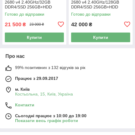
2680 v4 2.40GHz/32GB
2680 v4 2.40GHz/128GB
DDR4/SSD 256GB+HDD
DDR4/SSD 256GB+HDD
1TB/NVIDIA Quadro K2200
1TB/NVIDIA Quadro K2200
Готово до відправки
Готово до відправки
4GB/925W Б/В + Подарунок
4GB/925W Б/В
21 500
42 000
₴
₴
23 000 ₴
Купити
Купити
Про нас
99% позитивних з 132 відгуків за рік
Працює з 29.09.2017
м. Київ
Костьольна, 15, Київ, Україна
Контакти
Сьогодні працює з 10:00 до 19:00
Показати весь графік роботи