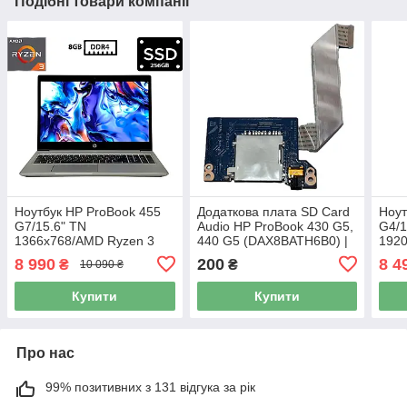
Подібні товари компанії
Ноутбук HP ProBook 455
Додаткова плата SD Card
Ноут
G7/15.6" TN
Audio HP ProBook 430 G5,
G4/1
1366x768/AMD Ryzen 3
440 G5 (DAX8BATH6B0) |
1920
4300U 2.70GHz/8GB
Б/В
270
8 990
200
8 4
₴
₴
10 090 ₴
DDR4/SSD 256GB/AMD
DDR
Radeon Graphics/Камера
Rade
Купити
Купити
Б/В
Каме
Про нас
99% позитивних з 131 відгука за рік