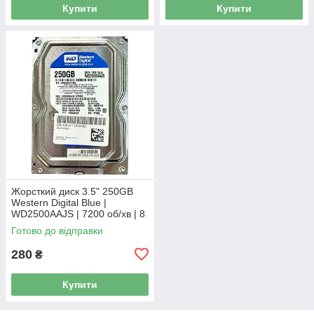
Купити
Купити
Жорсткий диск 3.5" 250GB
Western Digital Blue |
WD2500AAJS | 7200 об/хв | 8
MB | SATA III Б/В
Готово до відправки
280
₴
Купити