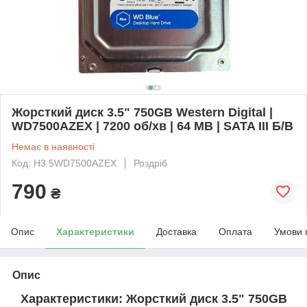
Жорсткий диск 3.5" 750GB Western Digital |
WD7500AZEX | 7200 об/хв | 64 MB | SATA III Б/В
Немає в наявності
Код: H3.5WD7500AZEX
Роздріб
790
₴
Опис
Характеристики
Доставка
Оплата
Умови 
Опис
Характеристики: Жорсткий диск 3.5" 750GB