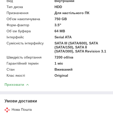
Вид
Внутрішній
Тип диска
HDD
Призначення
Для настільного ПК
Об'єм накопичувача
750 GB
Форм-фактор
3.5"
Об`єм буфера
64 MB
Інтерфейс
Serial ATA
Сумісність інтерфейсу
SATA III (SATA/600), SATA
(SATA/150), SATA II
(SATA/300), SATA Revision 3.1
Швидкість обертання
7200 об/хв
Гарантійний термін
1 міс
Стан
Вживаний
Клас якості
Original
Приховати
Умови доставки
Нова Пошта