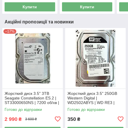
Купити
Купити
Акційні пропозиції та новинки
–17%
Жорсткий диск 3.5" 3TB
Жорсткий диск 3.5" 250GB
Seagate Constellation ES.2 |
Western Digital |
ST33000650NS | 7200 об/хв |
WD2502ABYS | WD RE3 |
64 MB | SATA III Б/В
7200 об/хв | 16 MB | SATA II
Готово до відправки
Готово до відправки
Б/В
2 990
350
₴
₴
3 600 ₴