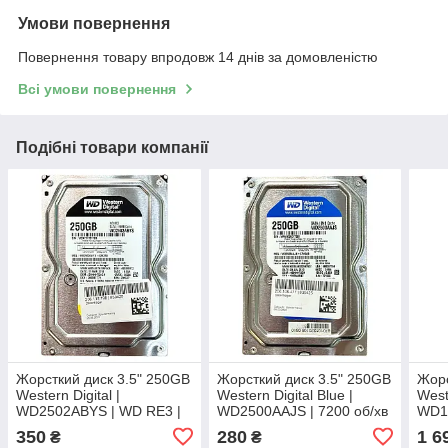
Умови повернення
Повернення товару впродовж 14 днів за домовленістю
Всі умови повернення
Подібні товари компанії
Жорсткий диск 3.5" 250GB
Жорсткий диск 3.5" 250GB
Жорс
Western Digital |
Western Digital Blue |
Weste
WD2502ABYS | WD RE3 |
WD2500AAJS | 7200 об/хв
WD10
7200 об/хв | 16 MB | SATA
| 8 MB | SATA III Б/В
64 M
350
280
1 6
₴
₴
II Б/В