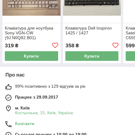
Клавіатура для ноутбука
Клавіатура Dell Inspiron
Клав
Sony VGN-CW
1425 / 1427
Sate
(9J.N0Q82.B01)
C655
C660
319
358
599
₴
₴
L650
L660
Купити
Купити
Про нас
99% позитивних з 129 відгуків за рік
Працює з 29.09.2017
м. Київ
Костьольна, 15, Київ, Україна
Контакти
Сьогодні працює з 10:00 до 19:00