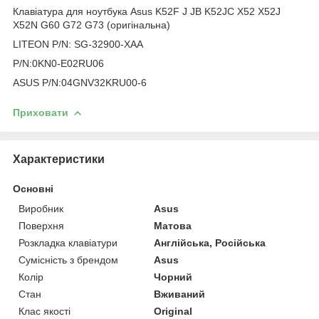
Клавіатура для ноутбука Asus K52F J JB K52JC X52 X52J
X52N G60 G72 G73 (оригінальна)
LITEON P/N: SG-32900-XAA
P/N:0KN0-E02RU06
ASUS P/N:04GNV32KRU00-6
Приховати
Характеристики
Основні
Виробник
Asus
Поверхня
Матова
Розкладка клавіатури
Англійська, Російська
Сумісність з брендом
Asus
Колір
Чорний
Стан
Вживаний
Клас якості
Original