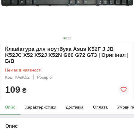
Клавіатура для ноутбука Asus K52F J JB
K52JC X52 X52J X52N G60 G72 G73 | Оригінал |
Б/В
Немає в наявності
Код: KAsK52
Роздріб
109
₴
Опис
Характеристики
Доставка
Оплата
Умови п
Опис