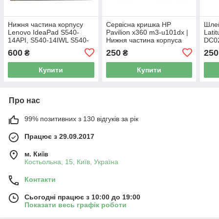
Нижня частина корпусу
Сервісна кришка HP
Шлей
Lenovo IdeaPad S540-
Pavilion x360 m3-u101dx |
Lati
14API, S540-14IWL S540-
Нижня частина корпуса
DC0
14IML | Сервісна кришка |
HP Pavilion x360 m3-
Touc
600
250
250
₴
₴
Піддон Lenovo IdeaPad
u101dx | 856005-001 Б/В
Ориг
(AM2GE000N00) Б/В
Купити
Купити
Про нас
99% позитивних з 130 відгуків за рік
Працює з 29.09.2017
м. Київ
Костьольна, 15, Київ, Україна
Контакти
Сьогодні працює з 10:00 до 19:00
Показати весь графік роботи