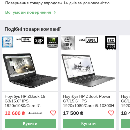
Повернення товару впродовж 14 днів за домовленістю
Всі умови повернення
Подібні товари компанії
Ноутбук HP ZBook 15
Ноутбук HP ZBook Power
Ноут
G3/15.6" IPS
G7/15.6” IPS
G8/1
1920x1080/Core i7-
1920x1080/Core i5-10300H
1920
6820HQ 2.70GHz/16GB
2.50GHz/32GB DDR4/SSD
2.7
12 600
17 500
18 
₴
₴
13 800 ₴
DDR4/SSD 256GB/NVIDIA
512GB/UHD Graphics/
512G
Quadro M1000M 2GB
Камера Б/В
Каме
Купити
Купити
Камера Б/В