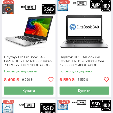
–15%
–13%
Ноутбук HP ProBook 645
Ноутбук HP EliteBook 840
G4/14" IPS 1920x1080/Ryzen
G3/14” TN 1920x1080/Core
7 PRO 2700U 2.20GHz/8GB
i5-6300U 2.40GHz/8GB
DDR4/SSD 250GB/AMD
DDR4/SSD 128GB+HDD
Готово до відправки
Готово до відправки
Radeon Vega 10 Graphics
320GB/HD Graphics 520/
Камера Б/В
Камера Б/В
8 490
6 550
₴
₴
9 990 ₴
7 550 ₴
Купити
Купити
–13%
–13%