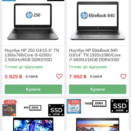
Ноутбук HP 250 G4/15.6" TN
Ноутбук HP EliteBook 840
1366x768/Core i5-6200U
G3/14” TN 1920x1080/Core
2.50GHz/8GB DDR3/SSD
i7-6600U/16GB DDR4/SSD
128GB/HD Graphics 520/
256GB+HDD 500GB/HD
Готово до відправки
Готово до відправки
Камера Б/В
Graphics 520/Камера Б/В
5 825
7 950
₴
₴
6 700 ₴
9 100 ₴
Купити
Купити
–11%
–10%