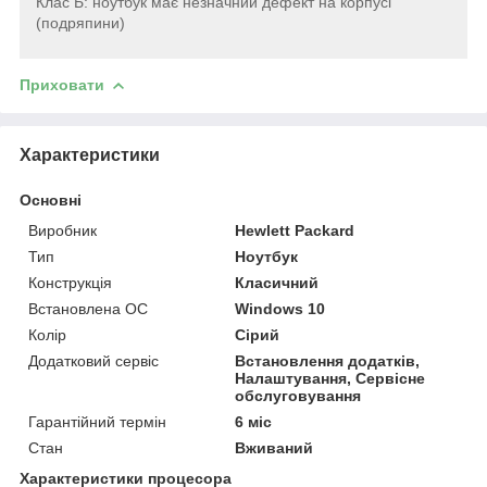
Клас Б: ноутбук має незначний дефект на корпусі
(подряпини)
Приховати
Характеристики
Основні
Виробник
Hewlett Packard
Тип
Ноутбук
Конструкція
Класичний
Встановлена ОС
Windows 10
Колір
Сірий
Додатковий сервіс
Встановлення додатків,
Налаштування, Сервісне
обслуговування
Гарантійний термін
6 міс
Стан
Вживаний
Характеристики процесора