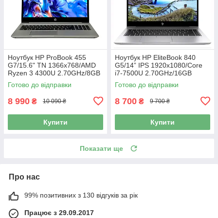
Ноутбук HP ProBook 455
Ноутбук HP EliteBook 840
G7/15.6" TN 1366x768/AMD
G5/14” IPS 1920x1080/Core
Ryzen 3 4300U 2.70GHz/8GB
i7-7500U 2.70GHz/16GB
DDR4/SSD 256GB/AMD
DDR4/SSD 256GB/UHD
Готово до відправки
Готово до відправки
Radeon Graphics/Камера Б/В
Graphics 620/Камера Б/В
8 990
8 700
₴
₴
10 090 ₴
9 700 ₴
Купити
Купити
Показати ще
Про нас
99% позитивних з 130 відгуків за рік
Працює з 29.09.2017