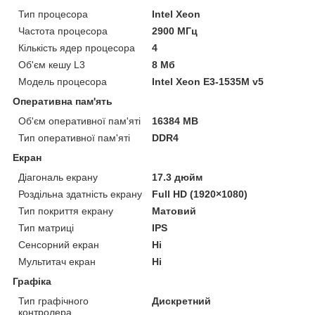
Тип процесора
Intel Xeon
Частота процесора
2900 МГц
Кількість ядер процесора
4
Об'єм кешу L3
8 Мб
Модель процесора
Intel Xeon E3-1535M v5
Оперативна пам'ять
Об'єм оперативної пам'яті
16384 MB
Тип оперативної пам'яті
DDR4
Екран
Діагональ екрану
17.3 дюйм
Роздільна здатність екрану
Full HD (1920×1080)
Тип покриття екрану
Матовий
Тип матриці
IPS
Сенсорний екран
Ні
Мультитач екран
Ні
Графіка
Тип графічного
Дискретний
контролера