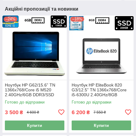
Акційні пропозиції та новинки
–24%
–18%
Ноутбук HP G62/15.6” TN
Ноутбук HP EliteBook 820
1366x768/Core i5 M520
G3/12.5” TN 1366x768/Core
2.40GHz/6GB DDR3/SSD
i5-6300U 2.40GHz/8GB
120GB/Intel HD Graphics/
DDR4/SSD 256GB/HD
Готово до відправки
Готово до відправки
Камера Б/В
Graphics 520/Камера Б/В
3 500
6 200
₴
₴
4 600 ₴
7 550 ₴
Купити
Купити