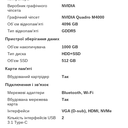
Виробник графічного
NVIDIA
чіпсета
Графічний чіпсет
NVIDIA Quadro M4000
Об`єм відеопам'яті
4096 GB
Тип відеопам'яті
GDDR5
Пристрої зберігання даних
Об'єм накопичувача
1000 GB
Тип диска
HDD+SSD
Об'єм SSD
512 GB
Карти пам'яті
Вбудований картрідер
Так
Підключення і зв'язок
Мережеві адаптери
Bluetooth, Wi-Fi
Вбудована мережева
Так
карта
Інтерфейси
VGA (D-sub), HDMI, NVMe
Кількість інтерфейсів USB
2
3.1 Type-C