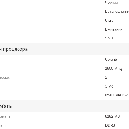
Чорний
Встановлення
6 міс
Вживаний
SSD
и процесора
Core i5
1900 МГц
есора
2
3 Мб
Intel Core i5-
м'ять
ам'яті
8192 MB
'яті
DDR3