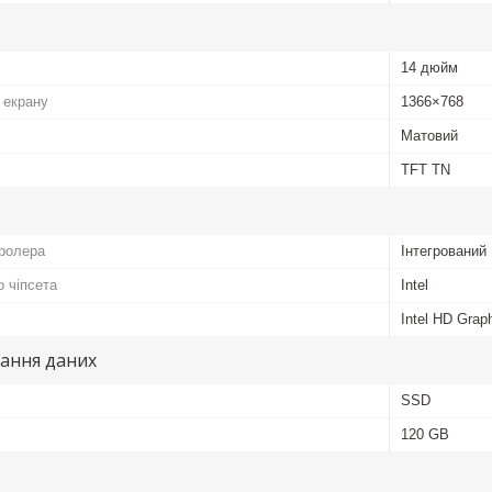
14 дюйм
 екрану
1366×768
Матовий
TFT TN
тролера
Інтегрований
о чіпсета
Intel
Intel HD Grap
гання даних
SSD
120 GB