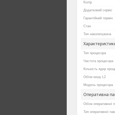
Колір
Додатковий сервіс
Гарантійний термін
Стан
Тип накопичувача
Характеристик
Тип процесора
Частота процесора
Кількість ядер проц
Об'єм кешу L2
Модель процесора
Оперативна па
Об'єм оперативної п
Тип оперативної пам