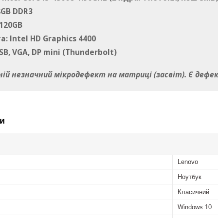
8GB DDR3
 120GB
: Intel HD Graphics 4400
B, VGA, DP mini (Thunderbolt)
ній незначний мікродефект на матриці (засвіт). Є дефек
и
Lenovo
Ноутбук
Класичний
Windows 10