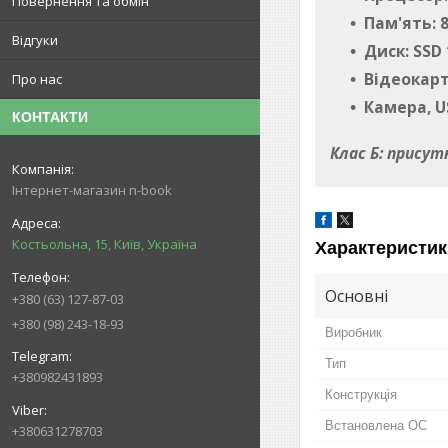
Повернення та обмін
Пам'ять: 
Відгуки
Диск: SSD
Відеокарта
Про нас
Камера, US
КОНТАКТИ
Клас Б: присут
Інтернет-магазин n-book
Костьольна, 15, Київ, Україна
Характеристик
Основні
+380 (63) 127-87-03
+380 (98) 243-18-93
Виробник
Тип
+380982431893
Конструкція
Встановлена ОС
+380631278703