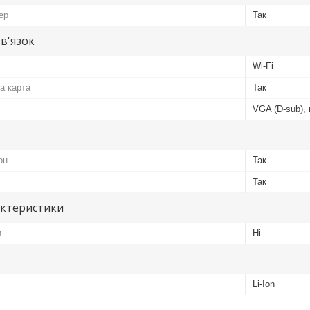
ер
Так
зв'язок
Wi-Fi
а карта
Так
VGA (D-sub), 
он
Так
Так
актеристики
и
Ні
Li-Ion