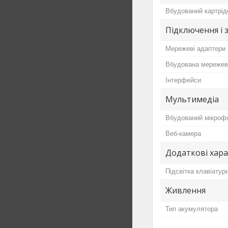
Вбудований картрід
Підключення і 
Мережеві адаптери
Вбудована мережев
Інтерфейси
Мультимедіа
Вбудований мікроф
Веб-камера
Додаткові хар
Підсвітка клавіатур
Живлення
Тип акумулятора