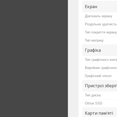
Екран
Діагональ екрану
Роздільна здатність
Тип покриття екрану
Тип матриці
Графіка
Тип графічного кон
Виробник графічног
Графічний чіпсет
Пристрої збері
Тип диска
Об'єм SSD
Карти пам'яті