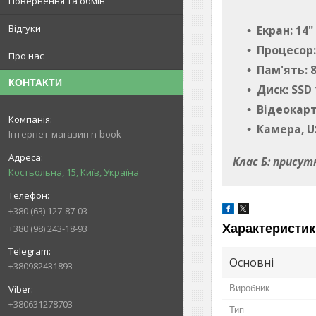
Повернення та обмін
Відгуки
Екран: 14"
Процесор: 
Про нас
Пам'ять: 
КОНТАКТИ
Диск: SSD
Відеокарта
Камера, US
Інтернет-магазин n-book
Клас Б: прису
Костьольна, 15, Київ, Україна
+380 (63) 127-87-03
Характеристик
+380 (98) 243-18-93
Основні
+380982431893
Виробник
+380631278703
Тип