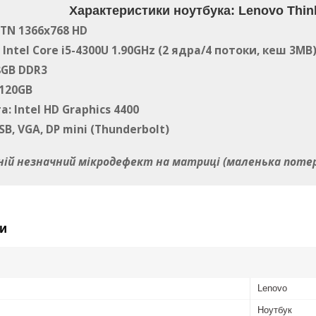
Характеристики ноутбука: Lenovo Thin
 TN 1366x768 HD
Intel Core i5-4300U 1.90GHz (2 ядра/4 потоки, кеш 3MB
8GB DDR3
 120GB
: Intel HD Graphics 4400
B, VGA, DP mini (Thunderbolt)
тній незначний мікродефект на матриці (маленька потер
и
Lenovo
Ноутбук