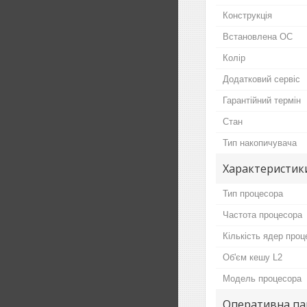
Конструкція
Встановлена ОС
Колір
Додатковий сервіс
Гарантійний термін
Стан
Тип накопичувача
Характеристик
Тип процесора
Частота процесора
Кількість ядер проц
Об'єм кешу L2
Модель процесора
Оперативна па