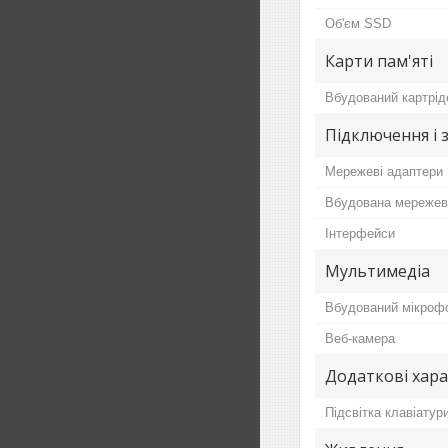
Об'єм SSD
Карти пам'яті
Вбудований картрід
Підключення і 
Мережеві адаптери
Вбудована мережев
Інтерфейси
Мультимедіа
Вбудований мікроф
Веб-камера
Додаткові хар
Підсвітка клавіатур