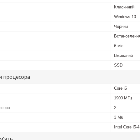
Класичний
Windows 10
Чорний
Встановлення
6 міс
Вживаний
SSD
и процесора
Core i5
1900 МГц
есора
2
3 Мб
Intel Core i5-
м'ять