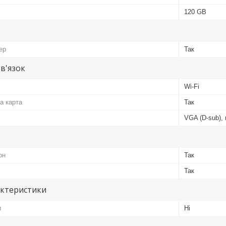
120 GB
ер
Так
зв'язок
Wi-Fi
а карта
Так
VGA (D-sub), 
он
Так
Так
актеристики
и
Ні