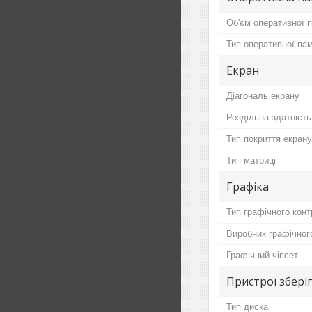
Об'єм оперативної п
Тип оперативної пам
Екран
Діагональ екрану
Роздільна здатність
Тип покриття екрану
Тип матриці
Графіка
Тип графічного кон
Виробник графічног
Графічний чіпсет
Пристрої збері
Тип диска