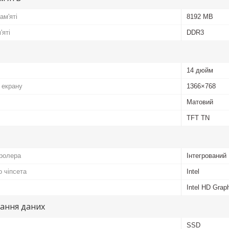
ам'яті
8192 MB
'яті
DDR3
14 дюйм
 екрану
1366×768
Матовий
TFT TN
тролера
Інтегрований
о чіпсета
Intel
Intel HD Grap
гання даних
SSD