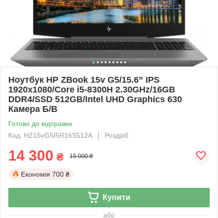
Ноутбук HP ZBook 15v G5/15.6” IPS
1920x1080/Core i5-8300H 2.30GHz/16GB
DDR4/SSD 512GB/Intel UHD Graphics 630
Камера Б/В
Готово до відправки
Код: HZ15vG5I5R16S512A
Роздріб
14 300
₴
15 000 ₴
Економія
700 ₴
Купити
або