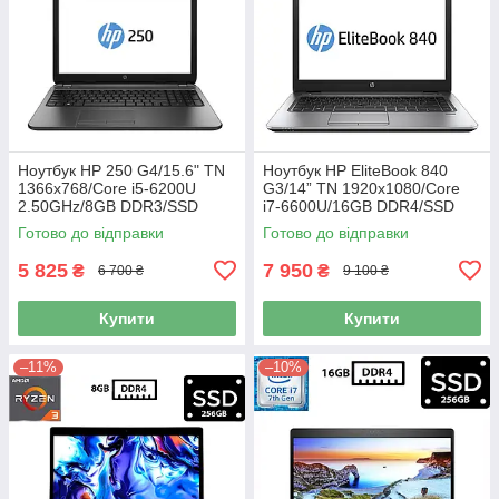
Ноутбук HP 250 G4/15.6" TN
Ноутбук HP EliteBook 840
1366x768/Core i5-6200U
G3/14” TN 1920x1080/Core
2.50GHz/8GB DDR3/SSD
i7-6600U/16GB DDR4/SSD
128GB/HD Graphics 520/
256GB+HDD 500GB/HD
Готово до відправки
Готово до відправки
Камера Б/В
Graphics 520/Камера Б/В
5 825
7 950
₴
₴
6 700 ₴
9 100 ₴
Купити
Купити
–11%
–10%