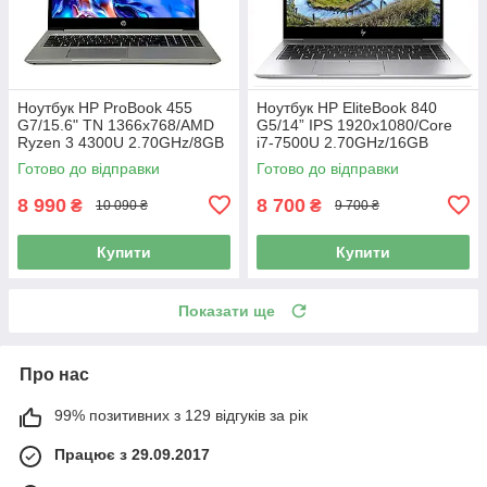
Ноутбук HP ProBook 455
Ноутбук HP EliteBook 840
G7/15.6" TN 1366x768/AMD
G5/14” IPS 1920x1080/Core
Ryzen 3 4300U 2.70GHz/8GB
i7-7500U 2.70GHz/16GB
DDR4/SSD 256GB/AMD
DDR4/SSD 256GB/UHD
Готово до відправки
Готово до відправки
Radeon Graphics/Камера Б/В
Graphics 620/Камера Б/В
8 990
8 700
₴
₴
10 090 ₴
9 700 ₴
Купити
Купити
Показати ще
Про нас
99% позитивних з 129 відгуків за рік
Працює з 29.09.2017