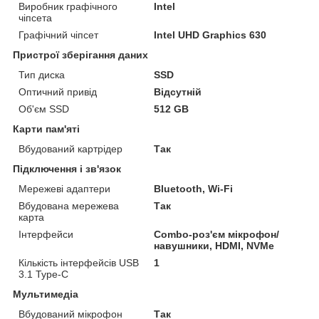
Виробник графічного
Intel
чіпсета
Графічний чіпсет
Intel UHD Graphics 630
Пристрої зберігання даних
Тип диска
SSD
Оптичний привід
Відсутній
Об'єм SSD
512 GB
Карти пам'яті
Вбудований картрідер
Так
Підключення і зв'язок
Мережеві адаптери
Bluetooth, Wi-Fi
Вбудована мережева
Так
карта
Інтерфейси
Combo-роз'єм мікрофон/
навушники, HDMI, NVMe
Кількість інтерфейсів USB
1
3.1 Type-C
Мультимедіа
Вбудований мікрофон
Так