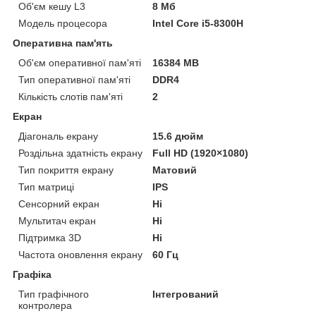
Об'єм кешу L3
8 Мб
Модель процесора
Intel Core i5-8300H
Оперативна пам'ять
Об'єм оперативної пам'яті
16384 MB
Тип оперативної пам'яті
DDR4
Кількість слотів пам'яті
2
Екран
Діагональ екрану
15.6 дюйм
Роздільна здатність екрану
Full HD (1920×1080)
Тип покриття екрану
Матовий
Тип матриці
IPS
Сенсорний екран
Ні
Мультитач екран
Ні
Підтримка 3D
Ні
Частота оновлення екрану
60 Гц
Графіка
Тип графічного
Інтегрований
контролера