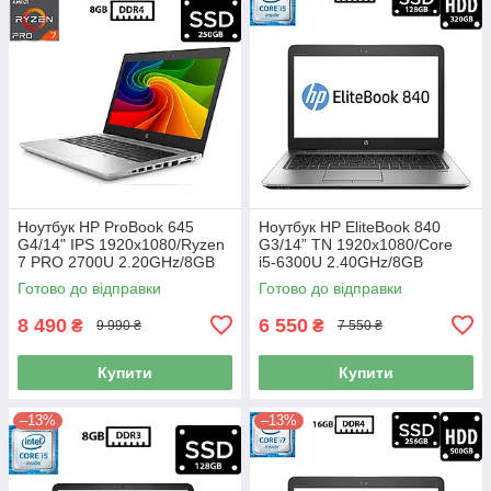
Ноутбук HP ProBook 645
Ноутбук HP EliteBook 840
G4/14" IPS 1920x1080/Ryzen
G3/14” TN 1920x1080/Core
7 PRO 2700U 2.20GHz/8GB
i5-6300U 2.40GHz/8GB
DDR4/SSD 250GB/AMD
DDR4/SSD 128GB+HDD
Готово до відправки
Готово до відправки
Radeon Vega 10 Graphics
320GB/HD Graphics 520/
Камера Б/В
Камера Б/В
8 490
6 550
₴
₴
9 990 ₴
7 550 ₴
Купити
Купити
–13%
–13%