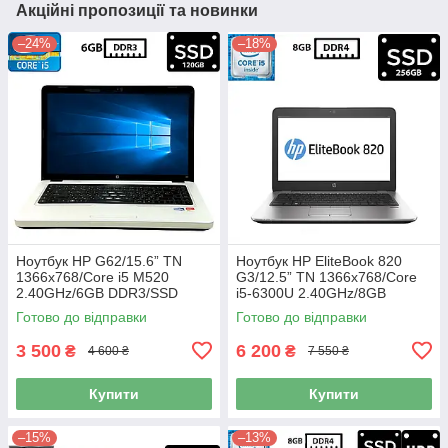
Акційні пропозиції та новинки
–24%
–18%
Ноутбук HP G62/15.6” TN
Ноутбук HP EliteBook 820
1366x768/Core i5 M520
G3/12.5” TN 1366x768/Core
2.40GHz/6GB DDR3/SSD
i5-6300U 2.40GHz/8GB
120GB/Intel HD Graphics/
DDR4/SSD 256GB/HD
Готово до відправки
Готово до відправки
Камера Б/В
Graphics 520/Камера Б/В
3 500
6 200
₴
₴
4 600 ₴
7 550 ₴
Купити
Купити
–15%
–13%