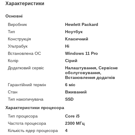
Характеристики
Основні
Виробник
Hewlett Packard
Тип
Ноутбук
Конструкція
Класичний
Ультрабук
Ні
Встановлена ОС
Windows 11 Pro
Колір
Сірий
Додатковий сервіс
Налаштування, Сервісне
обслуговування,
Встановлення додатків
Гарантійний термін
6 міс
Стан
Вживаний
Тип накопичувача
SSD
Характеристики процесора
Тип процесора
Core i5
Частота процесора
2300 МГц
Кількість ядер процесора
4