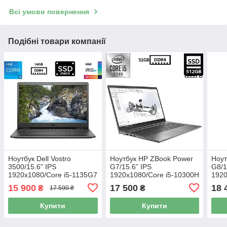
Всі умови повернення
Подібні товари компанії
Ноутбук Dell Vostro
Ноутбук HP ZBook Power
Ноут
3500/15.6" IPS
G7/15.6” IPS
G8/1
1920x1080/Core i5-1135G7
1920x1080/Core i5-10300H
1920
2.40GHz/16GB DDR4/SSD
2.50GHz/32GB DDR4/SSD
2.7
15 900
17 500
18 
₴
₴
17 590 ₴
256GB/Intel Iris Xe
512GB/UHD Graphics/
512G
Graphics/Камера Б/В
Камера Б/В
Каме
Купити
Купити