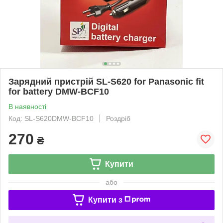
Зарядний пристрій SL-S620 for Panasonic fit
for battery DMW-BCF10
В наявності
Код: SL-S620DMW-BCF10
Роздріб
270
₴
Купити
або
Купити з