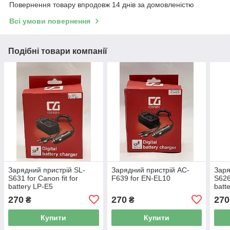
Повернення товару впродовж 14 днів за домовленістю
Всі умови повернення
Подібні товари компанії
Зарядний пристрій SL-
Зарядний пристрій AC-
Заря
S631 for Canon fit for
F639 for EN-EL10
S626
battery LP-E5
batt
270
270
270
₴
₴
Купити
Купити