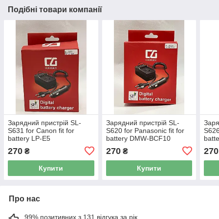
Подібні товари компанії
Зарядний пристрій SL-
Зарядний пристрій SL-
Заря
S631 for Canon fit for
S620 for Panasonic fit for
S626
battery LP-E5
battery DMW-BCF10
batt
270
270
270
₴
₴
Купити
Купити
Про нас
99% позитивних з 131 відгука за рік