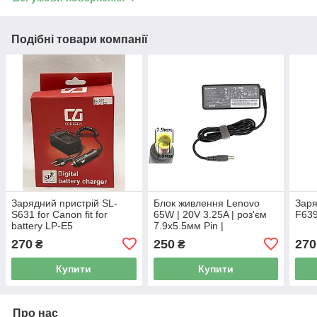
Подібні товари компанії
Зарядний пристрій SL-
Блок живлення Lenovo
Заря
S631 for Canon fit for
65W | 20V 3.25A | роз'єм
F639
battery LP-E5
7.9x5.5мм Pin |
ADLX65NCT3A/45N0119 Б/
270
250
270
₴
₴
В
Купити
Купити
Про нас