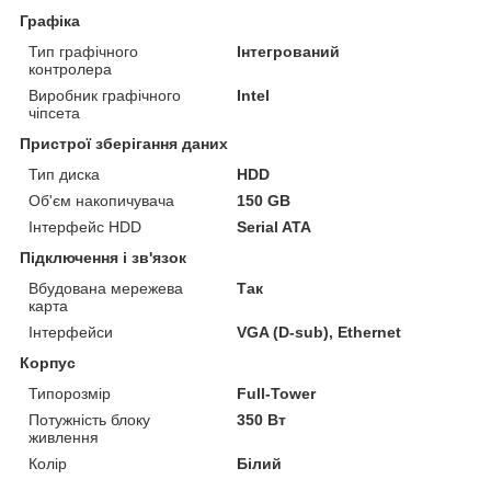
Графіка
Тип графічного
Інтегрований
контролера
Виробник графічного
Intel
чіпсета
Пристрої зберігання даних
Тип диска
HDD
Об'єм накопичувача
150 GB
Інтерфейс HDD
Serial ATA
Підключення і зв'язок
Вбудована мережева
Так
карта
Інтерфейси
VGA (D-sub), Ethernet
Корпус
Типорозмір
Full-Tower
Потужність блоку
350 Вт
живлення
Колір
Білий