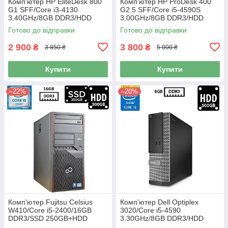
Комп'ютер HP EliteDesk 800
Комп'ютер HP ProDesk 400
G1 SFF/Core i3-4130
G2.5 SFF/Core i5-4590S
3.40GHz/8GB DDR3/HDD
3.00GHz/8GB DDR3/HDD
500GB/Intel HD Graphics 4400
500GB/Intel HD Graphics
Готово до відправки
Готово до відправки
Б/В
4600 Б/В
2 900
3 800
₴
₴
3 850 ₴
5 000 ₴
Купити
Купити
–22%
–20%
Комп'ютер Fujitsu Celsius
Комп'ютер Dell Optiplex
W410/Core i5-2400/16GB
3020/Core i5-4590
DDR3/SSD 250GB+HDD
3.30GHz/8GB DDR3/HDD
500GB/Intel HD Graphics
500GB/HD Graphics 4600 Б/В