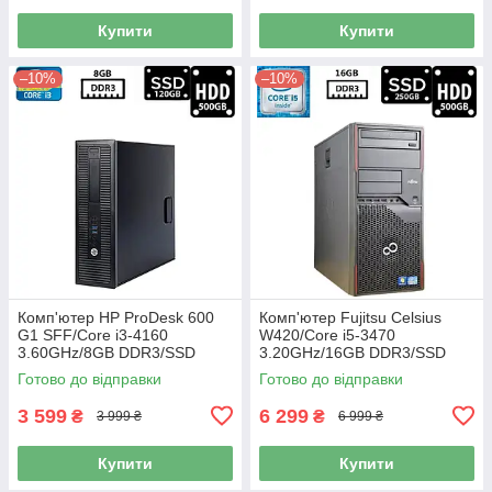
Купити
Купити
–10%
–10%
Комп'ютер HP ProDesk 600
Комп'ютер Fujitsu Celsius
G1 SFF/Core i3-4160
W420/Core i5-3470
3.60GHz/8GB DDR3/SSD
3.20GHz/16GB DDR3/SSD
120GB+HDD 500GB/HD
250GB+HDD 500GB/Intel HD
Готово до відправки
Готово до відправки
Graphics 4400 Б/В
Graphics 2500/DVI Б/В
3 599
6 299
₴
₴
3 999 ₴
6 999 ₴
Купити
Купити