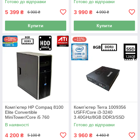
Готово до відправки
Готово до відправки
2000/DVI Б/В
5 399
3 990
₴
₴
6 900 ₴
4 990 ₴
Купити
Купити
–18%
–11%
Компʼютер HP Compaq 8100
Комп'ютер Terra 1009356
Elite Convertible
USFF/Core i3-3240
MiniTower/Core i5 760
3.40GHz/8GB DDR3/SSD
2.80GHz/8GB DDR3/HDD
128GB 2.5"/Intel HD Graphics
В наявності
Готово до відправки
500GB/ATI Radeon HD 2600
2500/Wi-Fi Б/В
XT Б/В
4 200
3 960
₴
₴
5 100 ₴
4 460 ₴