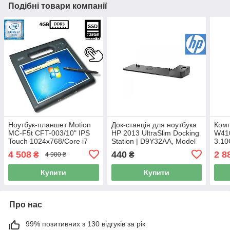
Подібні товари компанії
Ноутбук-планшет Motion
Док-станція для ноутбука
Комп
MC-F5t CFT-003/10" IPS
HP 2013 UltraSlim Docking
W410
Touch 1024x768/Core i7
Station | D9Y32AA, Model
3.1
680UM 1.47GHz/4GB
HSTNN-IX10, Rev V1.00 Б/
500G
4 508
440
2 8
₴
₴
4 900 ₴
DDR3/SSD 128GB/Intel HD
В
2000
Graphics Б/В
Купити
Купити
Про нас
99% позитивних з 130 відгуків за рік