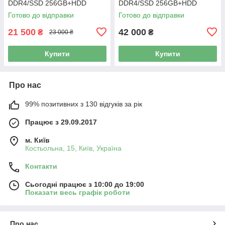
DDR4/SSD 256GB+HDD
DDR4/SSD 256GB+HDD
1TB/NVIDIA Quadro K2200
1TB/NVIDIA Quadro K2200
Готово до відправки
Готово до відправки
4GB/925W Б/В + Подарунок
4GB/925W Б/В
21 500
42 000
₴
₴
23 000 ₴
Купити
Купити
Про нас
99% позитивних з 130 відгуків за рік
Працює з 29.09.2017
м. Київ
Костьольна, 15, Київ, Україна
Контакти
Сьогодні працює з 10:00 до 19:00
Показати весь графік роботи
Про нас