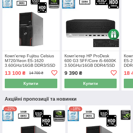
Комп'ютер Fujitsu Celsius
Комп'ютер HP ProDesk
Комп
M720/Xeon E5-1620
600 G3 SFF/Core i5-6600K
E5-2
3.60GHz/16GB DDR3/SSD
3.50GHz/16GB DDR4/SSD
DDR
256GB+HDD 1TB/NVIDIA
256GB+HDD 500GB/UHD
1TB/
13 100
9 390
18 
₴
₴
14 700 ₴
Quadro K2000 2GB/500W
Graphics 530 Б/В +
4GB
Б/В
Подарунок
Купити
Купити
Акційні пропозиції та новинки
–22%
–18%