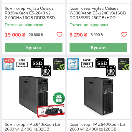
Комп'ютер Fujitsu Celsius
Комп'ютер Fujitsu Celsius
R930n/Xeon E5-2640 v2
W530/Xeon E3-1246 v3/16GB
2.00GHz/16GB DDR3/SSD
DDR3/SSD 250GB+HDD
1TB+HDD 1TB/NVIDIA Quadro
1TB/NVIDIA Quadro 600
Готово до відправки
Готово до відправки
K4000 3GB/ATX/800W Б/В
1GB/300W/ATX Б/В
19 000
8 290
₴
₴
20 800 ₴
8 990 ₴
Купити
Купити
–7%
Комп'ютер HP Z640/Xeon E5-
Комп'ютер HP Z640/Xeon E5-
2680 v4 2.40GHz/32GB
2680 v4 2.40GHz/128GB