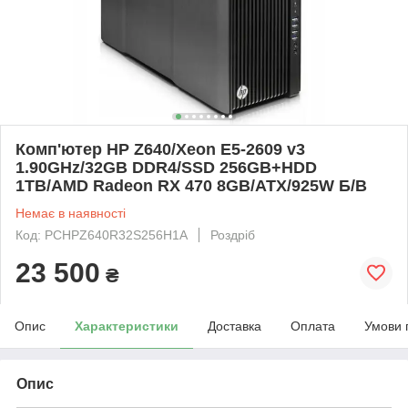
Комп'ютер HP Z640/Xeon E5-2609 v3
1.90GHz/32GB DDR4/SSD 256GB+HDD
1TB/AMD Radeon RX 470 8GB/ATX/925W Б/В
Немає в наявності
Код: PCHPZ640R32S256H1A
Роздріб
23 500
₴
Опис
Характеристики
Доставка
Оплата
Умови 
Опис