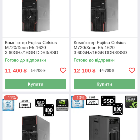
Комп'ютер Fujitsu Celsius
Комп'ютер Fujitsu Celsius
M720/Xeon E5-1620
M720/Xeon E5-1620
3.60GHz/16GB DDR3/SSD
3.60GHz/16GB DDR3/SSD
256GB+HDD 1TB/NVIDIA
256GB+HDD 1TB/NVIDIA
Готово до відправки
Готово до відправки
Quadro 600 1GB/500W Б/В
Quadro 4000 2GB/500W Б/В
11 400
12 100
₴
₴
14 700 ₴
14 700 ₴
Купити
Купити
–11%
–10%