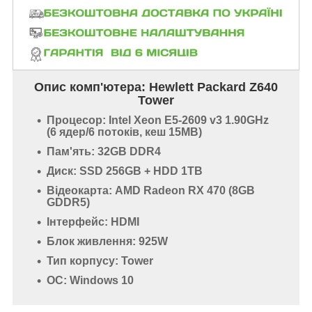
Опис комп'ютера: Hewlett Packard Z640
Tower
Процесор: Intel Xeon E5-2609 v3 1.90GHz
(6 ядер/6 потоків, кеш 15MB)
Пам'ять: 32GB DDR4
Диск: SSD 256GB + HDD 1TB
Відеокарта: AMD Radeon RX 470 (8GB
GDDR5)
Інтерфейс: HDMI
Блок живлення: 925W
Тип корпусу: Tower
ОС: Windows 10