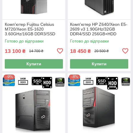
Комп'ютер Fujitsu Celsius
Комп'ютер HP Z640/Xeon E5-
M720/Xeon E5-1620
2609 v3 1.90GHz/32GB
3.60GHz/16GB DDR3/SSD
DDR4/SSD 256GB+HDD
256GB+HDD 1TB/NVIDIA
1TB/NVIDIA Quadro K2200
Готово до відправки
Готово до відправки
Quadro K2000 2GB/500W Б/В
4GB/925W Б/В
13 100
18 450
₴
₴
14 700 ₴
20 500 ₴
Купити
Купити
–9%
–8%