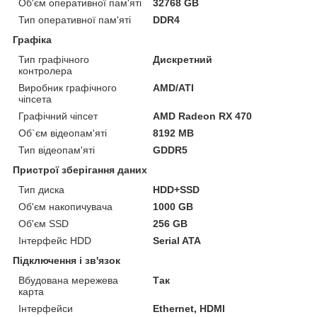
Об'єм оперативної пам'яті
32768 GB
Тип оперативної пам'яті
DDR4
Графіка
Тип графічного
Дискретний
контролера
Виробник графічного
AMD/ATI
чіпсета
Графічний чіпсет
AMD Radeon RX 470
Об`єм відеопам'яті
8192 MB
Тип відеопам'яті
GDDR5
Пристрої зберігання даних
Тип диска
HDD+SSD
Об'єм накопичувача
1000 GB
Об'єм SSD
256 GB
Інтерфейс HDD
Serial ATA
Підключення і зв'язок
Вбудована мережева
Так
карта
Інтерфейси
Ethernet, HDMI