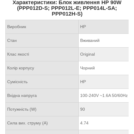
Характеристики: Блок живлення HP 90W
(PPP012D-S; PPP012L-E; PPP014L-SA;
PPP012H-S)
Виробник
HP
Стан
Вживаний
Клас якості
Original
Колір корпусу
Чорний
Сумісність
HP
Вхідна напруга
100-240V ~1.6A 50/60Hz
Потужність (W)
90
Сила вих. струму (А)
4.74