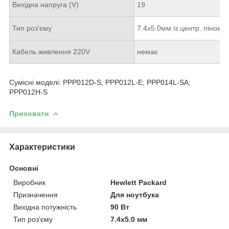
Вихідна напруга (V)
19
Тип роз'єму
7.4x5.0мм із центр. піном 
Кабель живлення 220V
немає
Сумісні моделі: PPP012D-S; PPP012L-E; PPP014L-SA;
PPP012H-S
Приховати
Характеристики
Основні
Виробник
Hewlett Packard
Призначення
Для ноутбука
Вихідна потужність
90 Вт
Тип роз'єму
7.4x5.0 мм