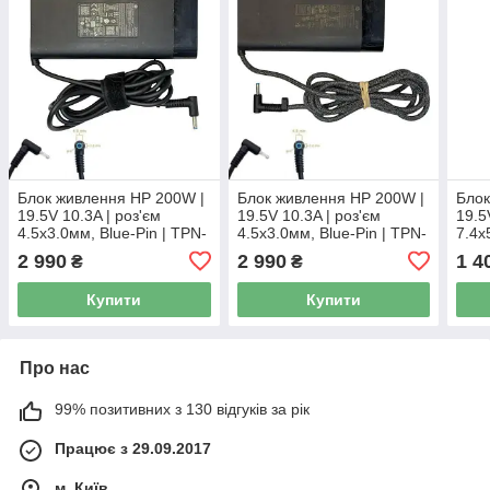
Блок живлення HP 200W |
Блок живлення HP 200W |
Блок
19.5V 10.3A | роз'єм
19.5V 10.3A | роз'єм
19.5
4.5x3.0мм, Blue-Pin | TPN-
4.5x3.0мм, Blue-Pin | TPN-
7.4х
DA10 | L00818-850 Б/В
DA21 | L74881-001 Б/В
2 990
2 990
1 4
₴
₴
Купити
Купити
Про нас
99% позитивних з 130 відгуків за рік
Працює з 29.09.2017
м. Київ