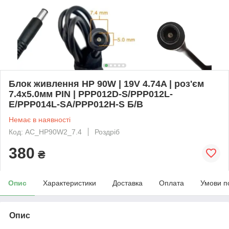
Блок живлення HP 90W | 19V 4.74A | роз'єм
7.4x5.0мм PIN | PPP012D-S/PPP012L-
E/PPP014L-SA/PPP012H-S Б/В
Немає в наявності
Код: AC_HP90W2_7.4
Роздріб
380
₴
Опис
Характеристики
Доставка
Оплата
Умови п
Опис