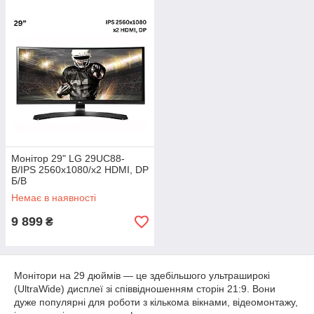
Монітор 29" LG 29UC88-
B/IPS 2560x1080/x2 HDMI, DP
Б/В
Немає в наявності
9 899
₴
Монітори на 29 дюймів — це здебільшого ультраширокі
(UltraWide) дисплеї зі співвідношенням сторін 21:9. Вони
дуже популярні для роботи з кількома вікнами, відеомонтажу,