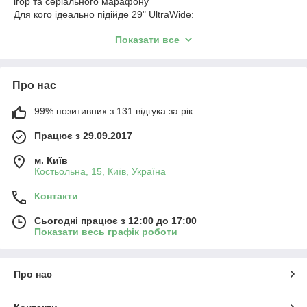
ігор та серіального марафону
Для кого ідеально підійде 29" UltraWide:
Графічні дизайнери та відеомонтажери — більше
Показати все
місця на таймлайні.
Бізнес та програмісти — зручно тримати кілька вікон.
Геймери — розширене поле зору в іграх.
Про нас
Фільмомани — кінематографічне співвідношення
99% позитивних з 131 відгука за рік
сторін.
Працює з 29.09.2017
м. Київ
Костьольна, 15, Київ, Україна
Контакти
Сьогодні працює з 12:00 до 17:00
Показати весь графік роботи
Про нас