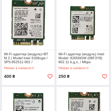
Wi-Fi адаптер (модуль)+BT
Wi-Fi адаптер (модуль) Intel
M.2 | Model Intel 3168ngw /
Model: 8265NGW (08F3Y8)
SPS:852511-001 /
802.11 b,g,n, / Mbps
P/N: G86C0007K310 | Б/В
2,4GHz/5GHz | Б/В
Немає в наявності
Немає в наявності
400
250
₴
₴