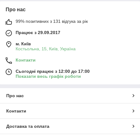
Зверніть увагу на швидкість і діапазон частот: Вибір
Про нас
залежить від ваших потреб у швидкості та якості
сигналу.
99% позитивних з 131 відгука за рік
Чому варто купувати у нас?
Працює з 29.09.2017
Асортимент Wi-Fi адаптерів для різних ноутбуків і
задач.
м. Київ
Оригінальні модулі та надійні аналоги.
Костьольна, 15, Київ, Україна
Консультації щодо вибору сумісного адаптера
Контакти
Сьогодні працює з 12:00 до 17:00
Показати весь графік роботи
Про нас
Контакти
Доставка та оплата