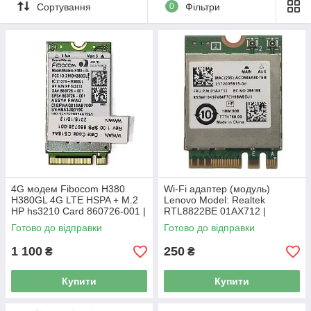
Сортування
0
Фільтри
4G модем Fibocom H380
Wi-Fi адаптер (модуль)
H380GL 4G LTE HSPA + M.2
Lenovo Model: Realtek
HP hs3210 Card 860726-001 |
RTL8822BE 01AX712 |
Б/В
Модуль wi-fi RTL8822BE | Б/В
Готово до відправки
Готово до відправки
1 100
250
₴
₴
Купити
Купити