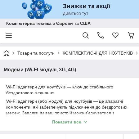
Комп‘ютерна техніка з Європи та США
Товари та послуги
КОМПЛЕКТУЮЧІ ДЛЯ НОУТБУКІВ
Модеми (Wi-FI модулі, 3G, 4G)
Wi-Fi адаптери для ноутбуків — ключ до стабільного
бездротового з'єднання
Wi-Fi адаптери (або модулі) для ноутбуків — це апаратні
компоненти, які забезпечують підключення до бездротових
мереж. Завдяки їм ваш пристрій може з'єднуватися з
інтернетом без використання кабелів. У випадку несправності
Показати все
або морального старіння вбудованого Wi-Fi адаптера його
заміна дозволяє повернути ноутбуку повну функціональність.