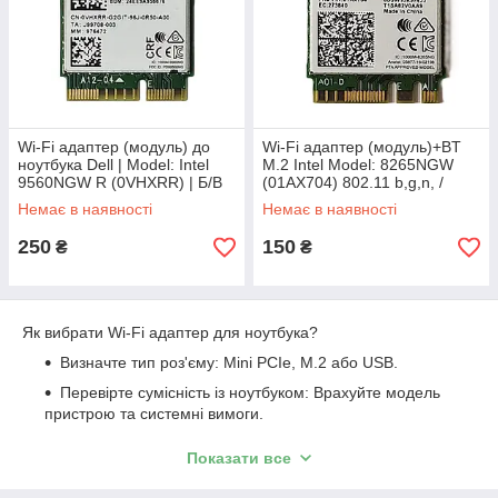
Wi-Fi адаптер (модуль) до
Wi-Fi адаптер (модуль)+BT
ноутбука Dell | Model: Intel
M.2 Intel Model: 8265NGW
9560NGW R (0VHXRR) | Б/В
(01AX704) 802.11 b,g,n, /
Mbps 5GHz (HP/Lenovo) | Б/В
Немає в наявності
Немає в наявності
250
150
₴
₴
Як вибрати Wi-Fi адаптер для ноутбука?
Визначте тип роз'єму: Mini PCIe, M.2 або USB.
Перевірте сумісність із ноутбуком: Врахуйте модель
пристрою та системні вимоги.
Виберіть сучасний стандарт: Якщо ваш роутер
Показати все
підтримує Wi-Fi 6, придбайте адаптер із таким же
стандартом.