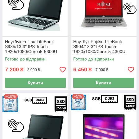
Ноутбук Fujitsu LifeBook
Ноутбук Fujitsu LifeBook
S935/13.3" IPS Touch
S904/13.3" IPS Touch
1920x1080/Core i5-5300U
1920x1080/Core i5-4300U
2.30GHz/8GB DDR3/SSD
1.90GHz/8GB DDR3/SSD
Готово до відправки
Готово до відправки
240GB/Intel HD Graphics
256GB/Intel HD Graphics
Камера 3G Б/В
Камера Б/В
7 200
6 450
₴
₴
8 000 ₴
7 000 ₴
Купити
Купити
–10%
–5%