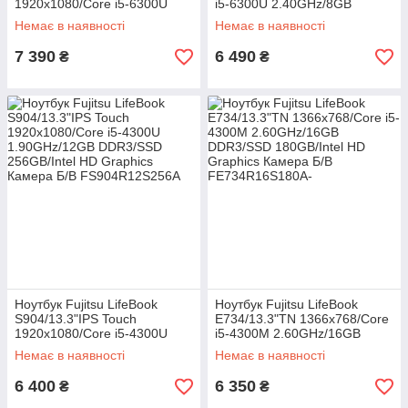
1920x1080/Core i5-6300U
i5-6300U 2.40GHz/8GB
2.40GHz/8GB DDR4/SSD
DDR4/HDD 500GB/Intel HD
Немає в наявності
Немає в наявності
256GB/Intel HD Graphics
Graphics Камера Б/В
Камера 3G Б/В
7 390
6 490
₴
₴
Ноутбук Fujitsu LifeBook
Ноутбук Fujitsu LifeBook
S904/13.3"IPS Touch
E734/13.3"TN 1366x768/Core
1920x1080/Core i5-4300U
i5-4300M 2.60GHz/16GB
1.90GHz/12GB DDR3/SSD
DDR3/SSD 180GB/Intel HD
Немає в наявності
Немає в наявності
256GB/Intel HD Graphics
Graphics Камера Б/В
Камера Б/В
6 400
6 350
₴
₴