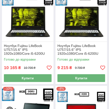
Ноутбук Fujitsu LifeBook
Ноутбук Fujitsu LifeBook
U757/15.6" IPS
U757/15.6" IPS
1920x1080/Core i5-6200U
1920x1080/Core i5-6200U
2.30GHz/16GB DDR4/SSD
2.30GHz/8GB DDR4/SSD
Готово до відправки
Готово до відправки
256GB/HD Graphics 520/
256GB/HD Graphics 520/
Камера Б/В
Камера Б/В
10 165
9 215
₴
₴
10 700 ₴
9 700 ₴
Купити
Купити
–10%
–8%