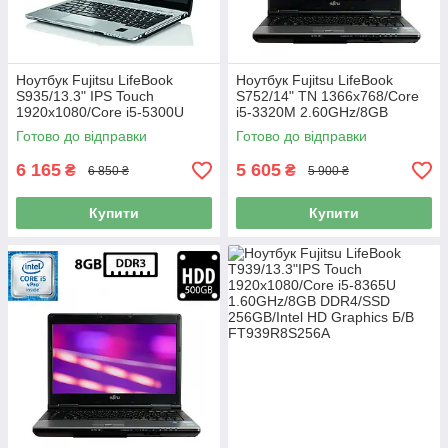
Ноутбук Fujitsu LifeBook
Ноутбук Fujitsu LifeBook
S935/13.3" IPS Touch
S752/14" TN 1366x768/Core
1920x1080/Core i5-5300U
i5-3320M 2.60GHz/8GB
2.30GHz/8GB DDR3/SSD
DDR3/SSD 240GB/Intel HD
Готово до відправки
Готово до відправки
256GB/Intel HD Graphics
Graphics Б/В
Камера Б/В
6 165
5 605
₴
₴
6 850 ₴
5 900 ₴
Купити
Купити