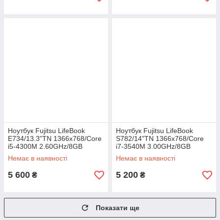
Ноутбук Fujitsu LifeBook
Ноутбук Fujitsu LifeBook
E734/13.3"TN 1366x768/Core
S782/14"TN 1366x768/Core
i5-4300M 2.60GHz/8GB
i7-3540M 3.00GHz/8GB
DDR3/HDD 500GB/Intel HD
DDR3/HDD 500GB/Intel HD
Немає в наявності
Немає в наявності
Graphics Камера Б/В
Graphics Камера Б/В
5 600
5 200
₴
₴
Показати ще