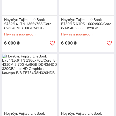
Ноутбук Fujitsu LifeBook
Ноутбук Fujitsu LifeBook
S782/14" TN 1366x768/Core
E780/15.6"IPS 1600x900/Core
i7-3540M 3.00GHz/8GB
i5 M540 2.53GHz/8GB
DDR3/SSD 240GB/Intel HD
DDR3/HDD 500GB/NVIDIA
Немає в наявності
Немає в наявності
Graphics Камера Б/В
GeForce GT 330M 1GB Б/В
6 000
6 000
₴
₴
Ноутбук Fujitsu LifeBook
Ноутбук Fujitsu LifeBook