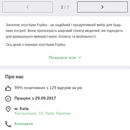
1
/ 2
Загалом, ноутбуки Fujitsu - це надійний і продуктивний вибір для будь-
яких потреб. Вони пропонують широкий спектр моделей, які підходять
для домашнього використання, бізнесу та мобільності.
Ось деякі з переваг ноутбуків Fujitsu:
Надійність: Ноутбуки Fujitsu розроблені з використанням
Показати все
найвищих стандартів якості і проходять ретельні тести, щоб
забезпечити їх довговічність і надійність.
Продуктивність: Ноутбуки Fujitsu оснащені потужними
Про нас
процесорами і сучасними відеокартами, що забезпечує високу
продуктивність для будь-яких завдань.
99% позитивних з 129 відгуків за рік
Мобільність: Ноутбуки Fujitsu доступні в різних розмірах і
Працює з 29.09.2017
вагах, щоб ви могли знайти той, який ідеально підходить для
ваших потреб.
м. Київ
Стиль: Ноутбуки Fujitsu мають сучасний дизайн і доступні в
Костьольна, 15, Київ, Україна
різних кольорах.
Контакти
Ми сподіваємося, що ця інформація допоможе вам вибрати ідеальний